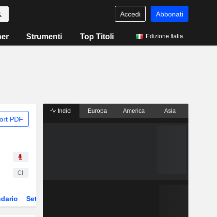
Accedi
Abbonati
ner
Strumenti
Top Titoli
Edizione Italia
Indici
Europa
America
Asia
ort PDF
CI
dario
Settore