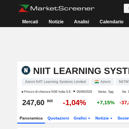
Mercati
Notizie
Analisi
Calendario
NIIT LEARNING SYST
Azioni NIIT Learning Systems Limited
Azioni
NIITM
Prezzo di chiusura
NSE India S.E.
05/08/2026
Variaz. 5gg
Var. 
247,60
-1,04%
INR
+7,15%
-37
Panoramica
Quotazioni
Grafici
Notizie
Socie