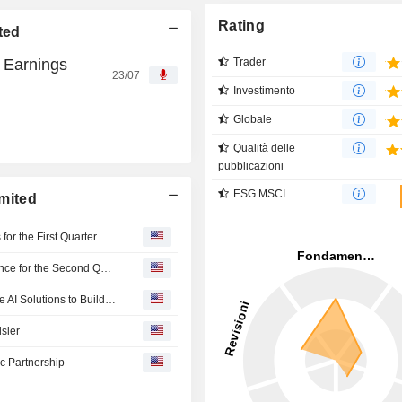
Rating
ted
 Earnings
Trader
23/07
Investimento
Globale
Qualità delle
pubblicazioni
ESG MSCI
imited
NIIT Learning Systems Limited Reports Earnings Results for the First Quarter Ended June 30, 2026
NIIT Learning Systems Limited Provides Earnings Guidance for the Second Quarter and Full Year 2027
NIIT Learning Systems Limited Launches Comprehensive AI Solutions to Build the Ai-Ready L&D Enterprise
isier
ic Partnership