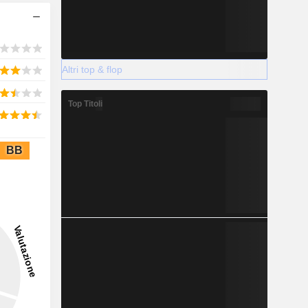
Altri top & flop
Top Titoli
BB