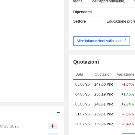
teoria dell’apprendimento, te
operazioni e servizi per favorire lo 
Dipendenti
una forza lavoro dinamica. La gamm
di servizi di formazione gestiti co
Settore
Educazione prof
progettazione di contenuti e 
personalizzati, l’erogazione della for
gestione amministrativa della f
Altre informazioni sulla società
l’approvvigionamento strategico, le
per l’apprendimento e i servizi di co
materia di formazione e sviluppo (L
inoltre soluzioni specializzate
Quotazioni
l'apprendimento immersivo, la form
clienti, la gestione del bacino di t
Data
Quotazioni
Variazione
servizio, la formazione in materia di
05/08/26
247,60 INR
-1,04%
equità e inclusione (DE&I), la forma
trasformazione digitale e sulle 
04/08/26
250,19 INR
+1,45%
dell'informazione, nonché pro
leadership e di sviluppo profes
03/08/26
246,61 INR
+2,84%
presente in oltre 30 paesi, consentend
31/07/26
239,81 INR
-0,06%
clienti di trasformare i loro eco
apprendimento e aumentando al c
30/07/26
239,96 INR
-0,49%
Jul 23, 2026
valore aziendale della formazione.