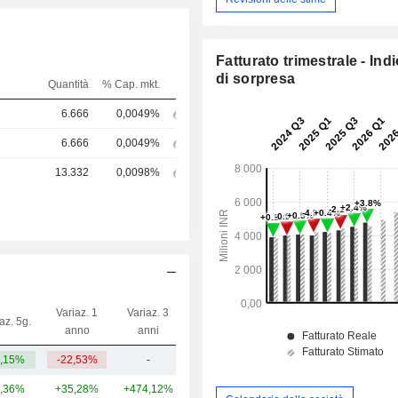
Fatturato trimestrale - Ind
di sorpresa
Quantità
% Cap. mkt.
6.666
0,0049%
6.666
0,0049%
13.332
0,0098%
Variaz. 1
Variaz. 3
az. 5g.
Capi.($)
anno
anni
,15%
-22,53%
-
362 Mln
,36%
+35,28%
+474,12%
2,33 Mrd