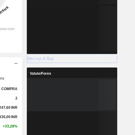
Altri top & flop
Valute/Forex
ra
COMPRA
2
247,60
INR
330,00
INR
+33,28%