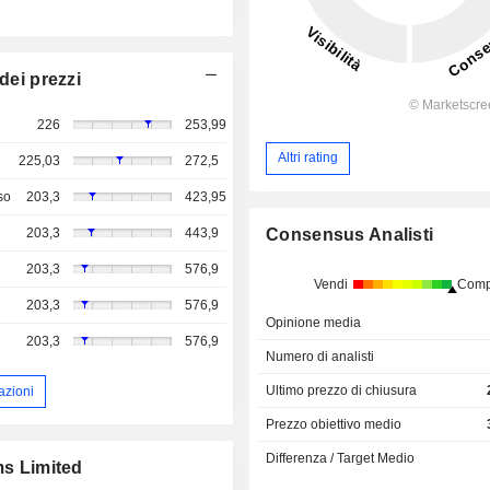
dei prezzi
226
253,99
Altri rating
225,03
272,5
so
203,3
423,95
203,3
443,9
Consensus Analisti
203,3
576,9
Vendi
Comp
203,3
576,9
Opinione media
203,3
576,9
Numero di analisti
Ultimo prezzo di chiusura
azioni
Prezzo obiettivo medio
Differenza / Target Medio
ms Limited