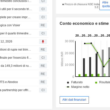
NIIT Learning Systems Limited riporta gli utili per il primo trimestre conclusosi il 30 giugno 2026
CI
Altre
Prezzo di chiusura NSE India
quota
S.E.
NIIT Learning Systems Limited fornisce le previsioni sugli utili per il secondo trimestre e per l'intero esercizio 2027
CI
NIIT Learning Systems Limited lancia soluzioni di IA complete per creare imprese L&D pronte all'intelligenza artificiale
CI
Conto economico e stime
egica con Visier
RE
NIIT Learning Systems Limited riporta i risultati finanziari per il quarto trimestre conclusosi il 31 marzo 2026
CI
 12, 2026
NIIT Learning Systems: utile netto consolidato di 771,1 milioni di rupie nel trimestre di marzo
RE
NIIT Learning Systems Limited raccomanda il dividendo finale per l'esercizio finanziario 2025-26
CI
Niit Learning Systems Ltd riceve un accertamento fiscale da 149,3 milioni di rupie
RE
RE
 MTS e Abodoo
RE
NIIT Learning Systems Limited e Abodoo annunciano una partnership per offrire soluzioni di intelligenza delle competenze e sviluppo della forza lavoro di nuova generazione alle imprese globali
CI
Altri dati finanziari