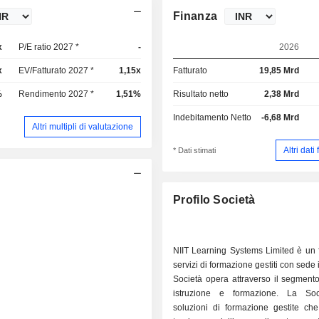
Finanza
x
P/E ratio 2027 *
-
2026
x
EV/Fatturato 2027 *
1,15x
Fatturato
19,85 Mrd
%
Rendimento 2027 *
1,51%
Risultato netto
2,38 Mrd
Indebitamento Netto
-6,68 Mrd
Altri multipli di valutazione
Altri dati
* Dati stimati
Profilo Società
NIIT Learning Systems Limited è un f
servizi di formazione gestiti con sede 
Società opera attraverso il segmento
istruzione e formazione. La Soc
soluzioni di formazione gestite che