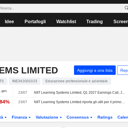
Idee
Portafogli
Watchlist
Trading
Scree
EMS LIMITED
Aggiungi a una lista
Rep
TS
INE342G01023
Educazione professionale e aziendale
1 gen.
23/07
NIIT Learning Systems Limited, Q1 2027 Earnings Call, Jul 23, 2026
,84%
23/07
NIIT Learning Systems Limited riporta gli utili per il primo trimestre conclusosi il 30 giugno 2026
tà
Finanza
Valutazione
Consensus
Ratings
Calen