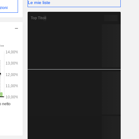
Le mie liste
zioni
Top Titoli