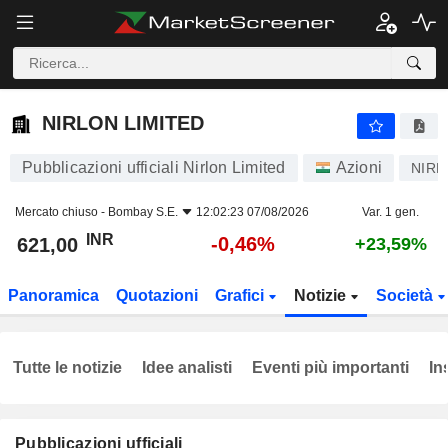
NIRLON LIMITED
621,00
₹
-0,46%
NIRLON LIMITED
Pubblicazioni ufficiali Nirlon Limited
Azioni
NIRL
Mercato chiuso -
Bombay S.E.
12:02:23 07/08/2026
Var. 1 gen.
INR
-0,46%
621,00
+23,59%
Panoramica
Quotazioni
Grafici
Notizie
Società
Tutte le notizie
Idee analisti
Eventi più importanti
In
Pubblicazioni ufficiali