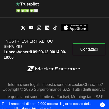
I NOSTRI ESPERTI AL TUO
SERVIZIO
Contattaci
Lunedì-Venerdì 09:00-12:00/14:00-
18:00
Informazioni legali
Impostazione dei cookie
Chi siamo?
Copyright © 2026 Surperformance SAS. Tutti i diritti riservati.
Le quotazioni sono fornite da Factset, Morningstar e S&P
Capital IQ
Tutti i resoconti di oltre 9.000 società, il giorno stesso della
loro pubblicazione!
Attivali ora!