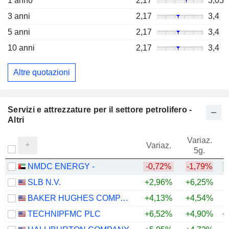
1 anno
2,17
3,05
3 anni
2,17
3,4
5 anni
2,17
3,4
10 anni
2,17
3,4
Altre quotazioni
Servizi e attrezzature per il settore petrolifero -
Altri
Variaz.
V
Variaz.
5g.
NMDC ENERGY -
-0,72%
-1,79%
SLB N.V.
+2,96%
+6,25%
+
BAKER HUGHES COMPANY
+4,13%
+4,54%
+
TECHNIPFMC PLC
+6,52%
+4,90%
+