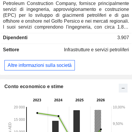
Petroleum Construction Company, fornisce principalmente
servizi di ingegneria, approvvigionamento e costruzione
(EPC) per lo sviluppo di giacimenti petroliferi e di gas
offshore e onshore nel Golfo Persico e nei mercati regionali.
I suoi servizi comprendono l'ingegneria, con circa 1.850
dipendenti con sede ad Abu Dhabi, Mumbai e Hyderabad
Dipendenti
3.907
che lavorano a progetti onshore e offshore utilizzando
software di progettazione; la fabbricazione, con cantieri che
Settore
Infrastrutture e servizi petroliferi
si estendono su oltre 1,3 milioni di metri quadrati e in grado
di gestire articoli fino a 100.000 tonnellate metriche,
comprese strutture di superficie fino a 25.000 tonnellate
Altre informazioni sulla società
metriche; la costruzione onshore e offshore; la gestione dei
progetti; e altro ancora. Le controllate della Società
includono NMDC Energy Saudi LTD., NPCC Engineering
Limited, ANEWA Engineering Pvt. Ltd. e altre ancora.
Conto economico e stime