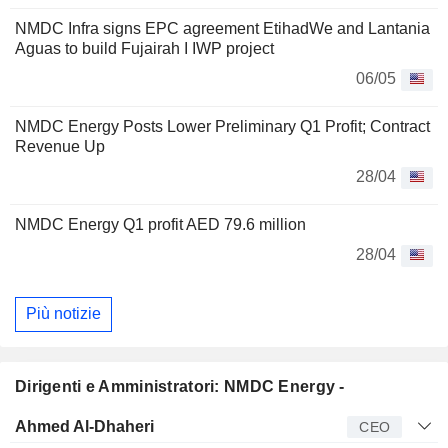
NMDC Infra signs EPC agreement EtihadWe and Lantania
Aguas to build Fujairah I IWP project
06/05
NMDC Energy Posts Lower Preliminary Q1 Profit; Contract
Revenue Up
28/04
NMDC Energy Q1 profit AED 79.6 million
28/04
Più notizie
Dirigenti e Amministratori: NMDC Energy -
Manager
Titolo
Età
Da
Ahmed Al-Dhaheri
CEO