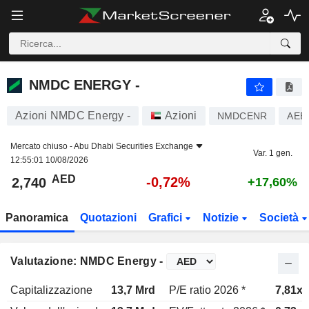
NMDC ENERGY -
2,740
AED
-0,72%
NMDC ENERGY -
Azioni NMDC Energy -
Azioni
NMDCENR
AEE
Mercato chiuso -
Abu Dhabi Securities Exchange
Var. 1 gen.
12:55:01 10/08/2026
AED
-0,72%
2,740
+17,60%
Panoramica
Quotazioni
Grafici
Notizie
Società
Valutazione: NMDC Energy -
Capitalizzazione
13,7 Mrd
P/E ratio 2026 *
7,81x