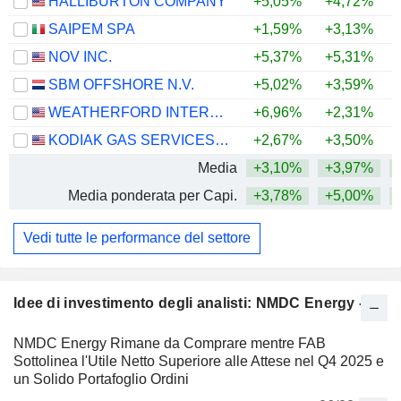
HALLIBURTON COMPANY
+5,05%
+4,72%
+
SAIPEM SPA
+1,59%
+3,13%
+
NOV INC.
+5,37%
+5,31%
+
SBM OFFSHORE N.V.
+5,02%
+3,59%
+
WEATHERFORD INTERNATIONAL PLC
+6,96%
+2,31%
+
KODIAK GAS SERVICES, INC.
+2,67%
+3,50%
+
Media
+3,10%
+3,97%
+
Media ponderata per Capi.
+3,78%
+5,00%
+
Vedi tutte le performance del settore
Idee di investimento degli analisti: NMDC Energy -
NMDC Energy Rimane da Comprare mentre FAB
Sottolinea l'Utile Netto Superiore alle Attese nel Q4 2025 e
un Solido Portafoglio Ordini