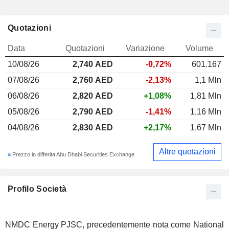
Quotazioni
Data
Quotazioni
Variazione
Volume
10/08/26
2,740
AED
-0,72%
601.167
07/08/26
2,760 AED
-2,13%
1,1 Mln
06/08/26
2,820 AED
+1,08%
1,81 Mln
05/08/26
2,790 AED
-1,41%
1,16 Mln
04/08/26
2,830 AED
+2,17%
1,67 Mln
Altre quotazioni
Prezzo in differita Abu Dhabi Securities Exchange
Profilo Società
NMDC Energy PJSC, precedentemente nota come National