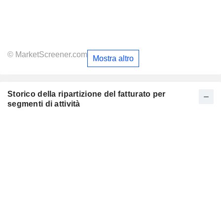
© MarketScreener.com
Mostra altro
Storico della ripartizione del fatturato per
segmenti di attività