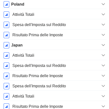
Poland
Attività Totali
Spesa dell'Imposta sul Reddito
Risultato Prima delle Imposte
Japan
Attività Totali
Spesa dell'Imposta sul Reddito
Risultato Prima delle Imposte
Spesa dell'Imposta sul Reddito
Attività Totali
Risultato Prima delle Imposte