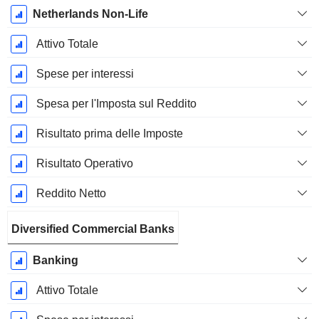
Netherlands Non-Life
Attivo Totale
Spese per interessi
Spesa per l'Imposta sul Reddito
Risultato prima delle Imposte
Risultato Operativo
Reddito Netto
Diversified Commercial Banks
Banking
Attivo Totale