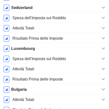
Switzerland
Spesa dell'Imposta sul Reddito
Attività Totali
Risultato Prima delle Imposte
Luxembourg
Spesa dell'Imposta sul Reddito
Attività Totali
Risultato Prima delle Imposte
Bulgaria
Attività Totali