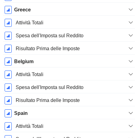
Greece
Attività Totali
Spesa dell'Imposta sul Reddito
Risultato Prima delle Imposte
Belgium
Attività Totali
Spesa dell'Imposta sul Reddito
Risultato Prima delle Imposte
Spain
Attività Totali