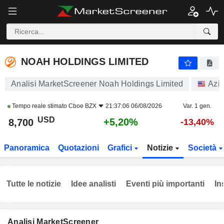
NOAH HOLDINGS LIMITED
8,700
$
+5,20%
NOAH HOLDINGS LIMITED
Analisi MarketScreener Noah Holdings Limited
Azio
Tempo reale stimato
Cboe BZX
21:37:06 06/08/2026
Var. 1 gen.
USD
+5,20%
8,700
-13,40%
Panoramica
Quotazioni
Grafici
Notizie
Società
Tutte le notizie
Idee analisti
Eventi più importanti
In
Analisi MarketScreener