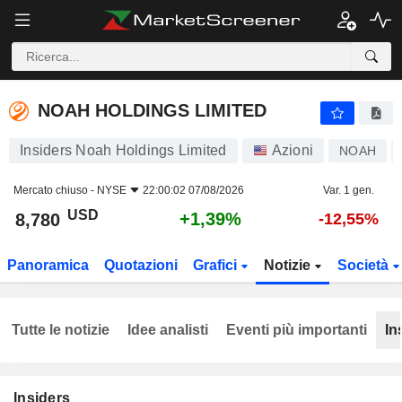
NOAH HOLDINGS LIMITED
8,780
$
+1,39%
NOAH HOLDINGS LIMITED
Insiders Noah Holdings Limited
Azioni
NOAH
Mercato chiuso -
NYSE
22:00:02 07/08/2026
Var. 1 gen.
USD
+1,39%
8,780
-12,55%
Panoramica
Quotazioni
Grafici
Notizie
Società
Tutte le notizie
Idee analisti
Eventi più importanti
In
Insiders