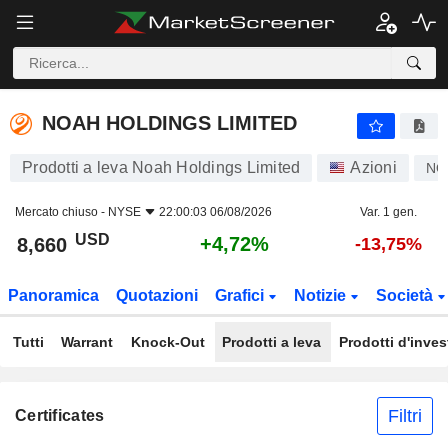
NOAH HOLDINGS LIMITED
8,660
$
+4,72%
NOAH HOLDINGS LIMITED
Prodotti a leva Noah Holdings Limited
Azioni
NO
Mercato chiuso -
NYSE
22:00:03 06/08/2026
Var. 1 gen.
USD
+4,72%
8,660
-13,75%
Panoramica
Quotazioni
Grafici
Notizie
Società
Tutti
Warrant
Knock-Out
Prodotti a leva
Prodotti d'inve
Filtri
Certificates