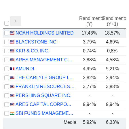
Rendimento
Rendimento
P
(Y)
(Y+1)
NOAH HOLDINGS LIMITED
17,43%
18,57%
BLACKSTONE INC.
3,79%
4,69%
KKR & CO. INC.
0,74%
0,8%
ARES MANAGEMENT CORPORATION
3,88%
4,58%
AMUNDI
4,95%
5,21%
THE CARLYLE GROUP INC.
2,82%
2,94%
FRANKLIN RESOURCES, INC.
3,77%
3,88%
PERSHING SQUARE INC.
-
-
ARES CAPITAL CORPORATION
9,94%
9,94%
SBI FUNDS MANAGEMENT LIMITED
-
-
Media
5,92%
6,33%