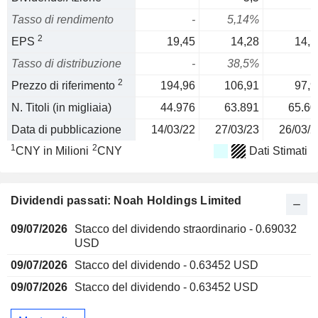
Tasso di rendimento
-
5,14%
2
EPS
19,45
14,28
14,5
Tasso di distribuzione
-
38,5%
2
Prezzo di riferimento
194,96
106,91
97,9
N. Titoli (in migliaia)
44.976
63.891
65.60
Data di pubblicazione
14/03/22
27/03/23
26/03/2
1
2
CNY in Milioni
CNY
Dati Stimati
Dividendi passati: Noah Holdings Limited
09/07/2026
Stacco del dividendo straordinario - 0.69032
USD
09/07/2026
Stacco del dividendo - 0.63452 USD
09/07/2026
Stacco del dividendo - 0.63452 USD