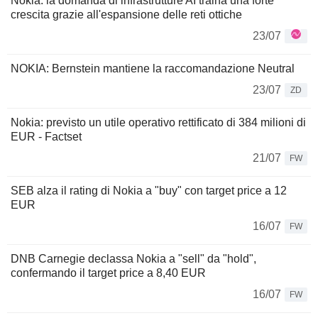
Nokia: la domanda di infrastrutture AI traina una forte
crescita grazie all'espansione delle reti ottiche
23/07
NOKIA: Bernstein mantiene la raccomandazione Neutral
23/07
ZD
Nokia: previsto un utile operativo rettificato di 384 milioni di
EUR - Factset
21/07
FW
SEB alza il rating di Nokia a "buy" con target price a 12
EUR
16/07
FW
DNB Carnegie declassa Nokia a "sell" da "hold",
confermando il target price a 8,40 EUR
16/07
FW