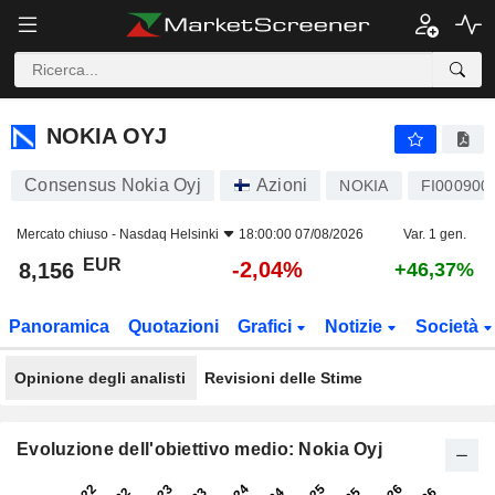
NOKIA OYJ
8,156
€
-2,04%
NOKIA OYJ
Consensus Nokia Oyj
Azioni
NOKIA
FI000900
Mercato chiuso -
Nasdaq Helsinki
18:00:00 07/08/2026
Var. 1 gen.
EUR
-2,04%
8,156
+46,37%
Panoramica
Quotazioni
Grafici
Notizie
Società
Opinione degli analisti
Revisioni delle Stime
Evoluzione dell'obiettivo medio: Nokia Oyj