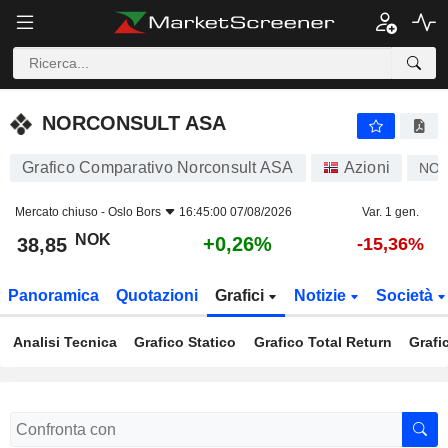
NORCONSULT ASA
38,85
kr
+0,26%
NORCONSULT ASA
Grafico Comparativo Norconsult ASA
Azioni
NO
Mercato chiuso -
Oslo Bors
16:45:00 07/08/2026
Var. 1 gen.
NOK
+0,26%
38,85
-15,36%
Panoramica
Quotazioni
Grafici
Notizie
Società
Analisi Tecnica
Grafico Statico
Grafico Total Return
Grafi