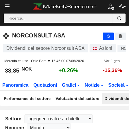
NORCONSULT ASA
38,85
kr
+0,26%
NORCONSULT ASA
Dividendi del settore Norconsult ASA
Azioni
NO
Mercato chiuso -
Oslo Bors
16:45:00 07/08/2026
Var. 1 gen.
NOK
+0,26%
38,85
-15,36%
Panoramica
Quotazioni
Grafici
Notizie
Società
Performance del settore
Valutazioni del settore
Dividendi de
Settore:
Regione: