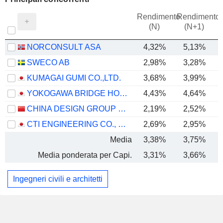
Rendimento
Rendimento
P
(N)
(N+1)
NORCONSULT ASA
4,32%
5,13%
SWECO AB
2,98%
3,28%
KUMAGAI GUMI CO.,LTD.
3,68%
3,99%
YOKOGAWA BRIDGE HOLDINGS CORP.
4,43%
4,64%
CHINA DESIGN GROUP CO., LTD.
2,19%
2,52%
CTI ENGINEERING CO., LTD.
2,69%
2,95%
Media
3,38%
3,75%
Media ponderata per Capi.
3,31%
3,66%
Ingegneri civili e architetti