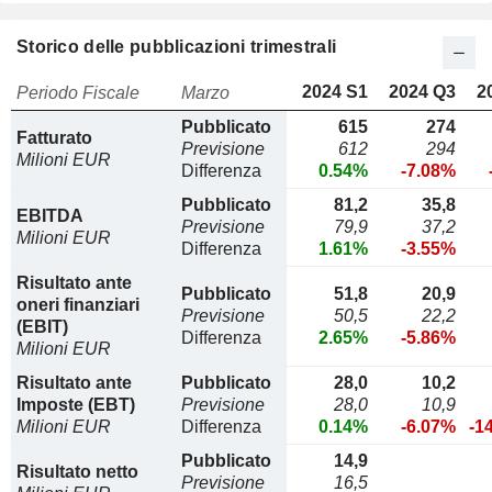
Storico delle pubblicazioni trimestrali
2024 S1
2024 Q3
2
Periodo Fiscale
Marzo
Pubblicato
615
274
Fatturato
Previsione
612
294
Milioni EUR
Differenza
0.54%
-7.08%
Pubblicato
81,2
35,8
EBITDA
Previsione
79,9
37,2
Milioni EUR
Differenza
1.61%
-3.55%
Risultato ante
Pubblicato
51,8
20,9
oneri finanziari
Previsione
50,5
22,2
(EBIT)
Differenza
2.65%
-5.86%
Milioni EUR
Risultato ante
Pubblicato
28,0
10,2
Imposte (EBT)
Previsione
28,0
10,9
Milioni EUR
Differenza
0.14%
-6.07%
-1
Pubblicato
14,9
Risultato netto
Previsione
16,5