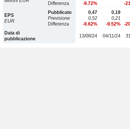
Milioni EUR
Differenza
-9.72%
-2
Pubblicato
0,47
0,19
EPS
Previsione
0,52
0,21
EUR
Differenza
-9.62%
-9.52%
-2
Data di
13/08/24
04/11/24
3
pubblicazione