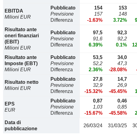
Pubblicato
154
153
EBITDA
Previsione
157
148
Milioni EUR
Differenza
-1.63%
3.72%
Risultato ante
Pubblicato
97,5
92,3
oneri finanziari
Previsione
91,6
92,2
(EBIT)
Differenza
6.39%
0.1%
1
Milioni EUR
Risultato ante
Pubblicato
53,5
34,0
Imposte (EBT)
Previsione
52,2
47,3
Milioni EUR
Differenza
2.36%
-28.08%
Pubblicato
27,8
14,7
Risultato netto
Previsione
32,9
26,9
Milioni EUR
Differenza
-15.32%
-45.45%
Pubblicato
0,87
0,46
EPS
Previsione
1,03
0,85
EUR
Differenza
-15.67%
-45.58%
Data di
26/03/24
31/03/25
3
pubblicazione