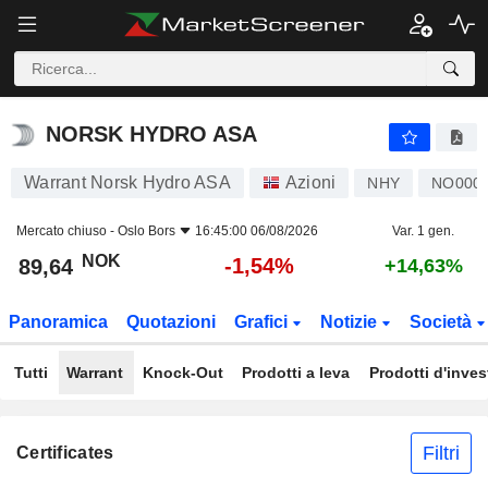
NORSK HYDRO ASA
89,64
kr
-1,54%
NORSK HYDRO ASA
Warrant Norsk Hydro ASA
Azioni
NHY
NO0005
Mercato chiuso -
Oslo Bors
16:45:00 06/08/2026
Var. 1 gen.
NOK
-1,54%
89,64
+14,63%
Panoramica
Quotazioni
Grafici
Notizie
Società
Tutti
Warrant
Knock-Out
Prodotti a leva
Prodotti d'inve
Filtri
Certificates