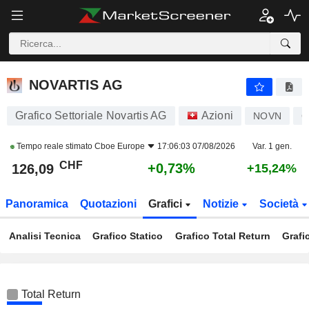
NOVARTIS AG
126,09
CHF
+0,73%
NOVARTIS AG
Grafico Settoriale Novartis AG
Azioni
NOVN
C
Tempo reale stimato
Cboe Europe
17:06:03 07/08/2026
Var. 1 gen.
CHF
+0,73%
126,09
+15,24%
Panoramica
Quotazioni
Grafici
Notizie
Società
Analisi Tecnica
Grafico Statico
Grafico Total Return
Grafi
Total Return