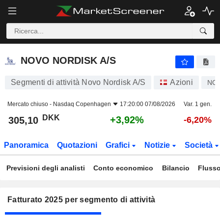
NOVO NORDISK A/S
305,10
kr
+3,92%
NOVO NORDISK A/S
Segmenti di attività Novo Nordisk A/S
Azioni
NO
Mercato chiuso -
Nasdaq Copenhagen
17:20:00 07/08/2026
Var. 1 gen.
DKK
+3,92%
305,10
-6,20%
Panoramica
Quotazioni
Grafici
Notizie
Società
Previsioni degli analisti
Conto economico
Bilancio
Flusso
Fatturato 2025 per segmento di attività