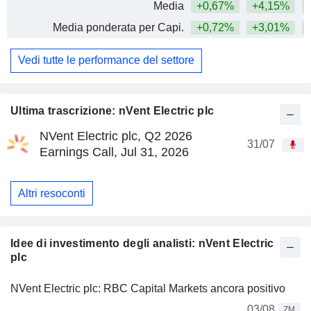
Media
+0,67%
+4,15%
+
Media ponderata per Capi.
+0,72%
+3,01%
+
Vedi tutte le performance del settore
Ultima trascrizione: nVent Electric plc
NVent Electric plc, Q2 2026
31/07
Earnings Call, Jul 31, 2026
Altri resoconti
Idee di investimento degli analisti: nVent Electric
plc
NVent Electric plc: RBC Capital Markets ancora positivo
03/08
ZM