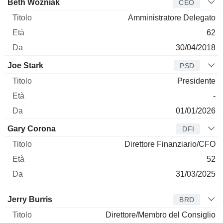
Manager
Titolo
Età
Da
Beth Wozniak
CEO
Amministratore Delegato
62
30/04/2018
Joe Stark
PSD
Presidente
-
01/01/2026
Gary Corona
DFI
Direttore Finanziario/CFO
52
31/03/2025
Amministratore
Titolo
Età
Da
Jerry Burris
BRD
Direttore/Membro del Consiglio