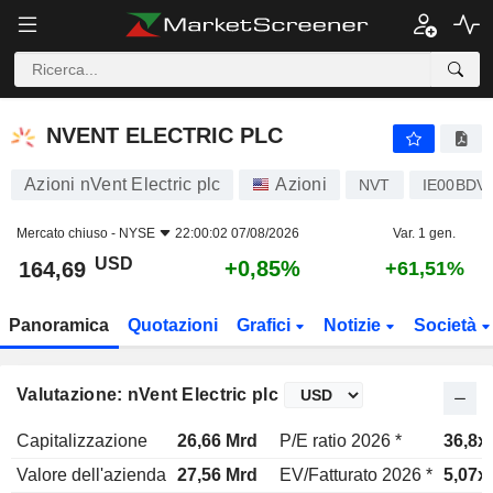
NVENT ELECTRIC PLC
164,69
$
+0,85%
NVENT ELECTRIC PLC
Azioni nVent Electric plc
Azioni
NVT
IE00BDV
Mercato chiuso -
NYSE
22:00:02 07/08/2026
Var. 1 gen.
USD
+0,85%
164,69
+61,51%
Panoramica
Quotazioni
Grafici
Notizie
Società
Valutazione: nVent Electric plc
Capitalizzazione
26,66 Mrd
P/E ratio 2026 *
36,8x
Valore dell'azienda
27,56 Mrd
EV/Fatturato 2026 *
5,07x