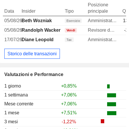
Posizione
Data
Insider
Tipo
principale
Qua
05/08/26
Beth Wozniak
Amministratore delegato
13
Esercizio
05/08/26
Randolph Wacker
Revisore dei conti / collegio sindacale
-2
Vendi
17/07/26
Diane Leopold
Amministratore
Tax
Storico delle transazioni
Valutazioni e Performance
1 giorno
+0,85%
1 settimana
+7,06%
Mese corrente
+7,06%
1 mese
+7,51%
3 mesi
-1,22%