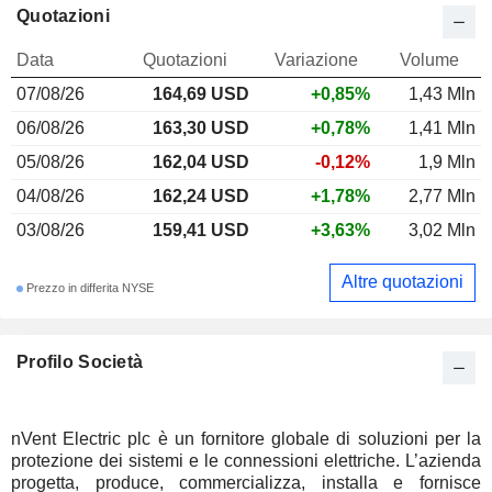
Quotazioni
Data
Quotazioni
Variazione
Volume
07/08/26
164,69 USD
+0,85%
1,43 Mln
06/08/26
163,30 USD
+0,78%
1,41 Mln
05/08/26
162,04 USD
-0,12%
1,9 Mln
04/08/26
162,24 USD
+1,78%
2,77 Mln
03/08/26
159,41 USD
+3,63%
3,02 Mln
Altre quotazioni
Prezzo in differita NYSE
Profilo Società
nVent Electric plc è un fornitore globale di soluzioni per la
protezione dei sistemi e le connessioni elettriche. L’azienda
progetta, produce, commercializza, installa e fornisce