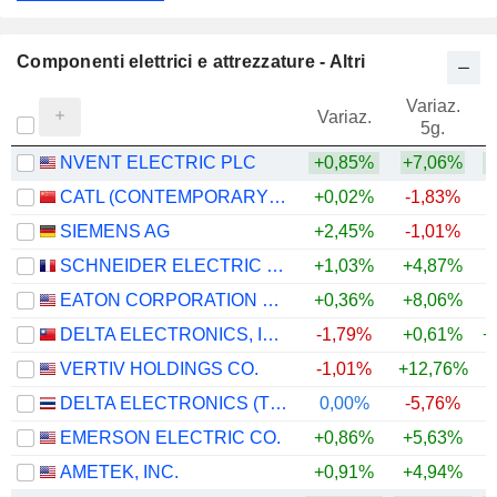
Componenti elettrici e attrezzature - Altri
Variaz.
V
Variaz.
5g.
NVENT ELECTRIC PLC
+0,85%
+7,06%
+
CATL (CONTEMPORARY AMPEREX TECHNOLOGY)
+0,02%
-1,83%
+
SIEMENS AG
+2,45%
-1,01%
+
SCHNEIDER ELECTRIC SE
+1,03%
+4,87%
+
EATON CORPORATION PLC
+0,36%
+8,06%
+
DELTA ELECTRONICS, INC.
-1,79%
+0,61%
+
VERTIV HOLDINGS CO.
-1,01%
+12,76%
+
DELTA ELECTRONICS (THAILAND)
0,00%
-5,76%
+
EMERSON ELECTRIC CO.
+0,86%
+5,63%
+
AMETEK, INC.
+0,91%
+4,94%
+