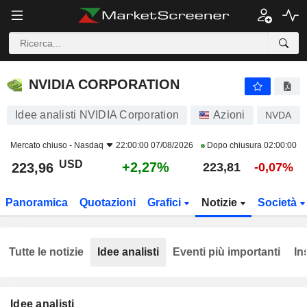
NVIDIA CORPORATION
223,96
$
+2,27%
NVIDIA CORPORATION
Idee analisti NVIDIA Corporation
Azioni
NVDA
Mercato chiuso -
Nasdaq
22:00:00 07/08/2026
Dopo chiusura
02:00:00
USD
+2,27%
223,96
223,81
-0,07%
Panoramica
Quotazioni
Grafici
Notizie
Società
Tutte le notizie
Idee analisti
Eventi più importanti
In
Idee analisti