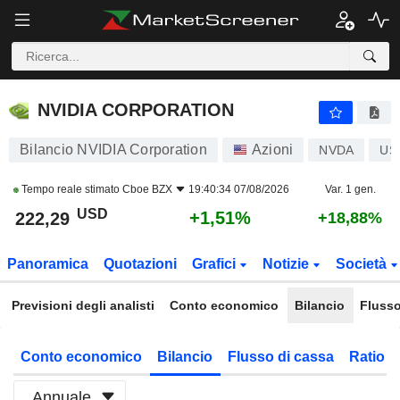
NVIDIA CORPORATION
222,29
$
+1,51%
NVIDIA CORPORATION
Bilancio NVIDIA Corporation
Azioni
NVDA
US
Tempo reale stimato
Cboe BZX
19:40:34 07/08/2026
Var. 1 gen.
USD
+1,51%
222,29
+18,88%
Panoramica
Quotazioni
Grafici
Notizie
Società
Previsioni degli analisti
Conto economico
Bilancio
Flusso
Conto economico
Bilancio
Flusso di cassa
Ratio f
Annuale