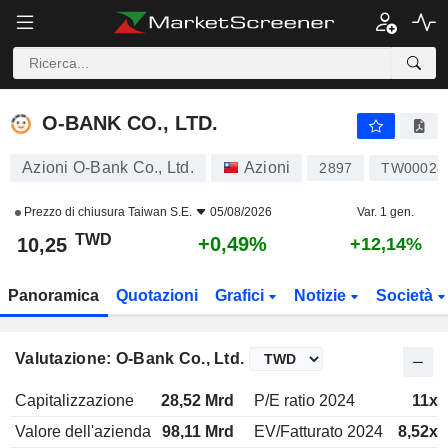
O-BANK CO., LTD.
10,25
NT$
+0,49%
O-BANK CO., LTD.
Azioni O-Bank Co., Ltd.
Azioni
2897
TW00028
Prezzo di chiusura
Taiwan S.E.
05/08/2026
Var. 1 gen.
TWD
+0,49%
10,25
+12,14%
Panoramica
Quotazioni
Grafici
Notizie
Società
Valutazione: O-Bank Co., Ltd.
Capitalizzazione
28,52 Mrd
P/E ratio 2024
11x
Valore dell'azienda
98,11 Mrd
EV/Fatturato 2024
8,52x