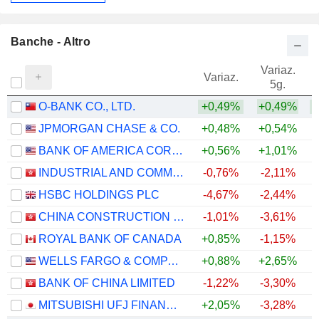
Banche - Altro
Variaz.
V
Variaz.
5g.
O-BANK CO., LTD.
+0,49%
+0,49%
+
JPMORGAN CHASE & CO.
+0,48%
+0,54%
+
BANK OF AMERICA CORPORATION
+0,56%
+1,01%
+
INDUSTRIAL AND COMMERCIAL BANK OF CHINA LIMITED
-0,76%
-2,11%
+
HSBC HOLDINGS PLC
-4,67%
-2,44%
+
CHINA CONSTRUCTION BANK CORPORATION
-1,01%
-3,61%
ROYAL BANK OF CANADA
+0,85%
-1,15%
+
WELLS FARGO & COMPANY
+0,88%
+2,65%
+
BANK OF CHINA LIMITED
-1,22%
-3,30%
+
MITSUBISHI UFJ FINANCIAL GROUP, INC.
+2,05%
-3,28%
+