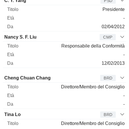
C. Y. Yang
PSD
Presidente
-
02/04/2012
Nancy S. F. Liu
CMP
Responsabile della Conformità
-
12/02/2013
Amministratore
Titolo
Età
Da
Cheng Chuan Chang
BRD
Direttore/Membro del Consiglio
-
-
Tina Lo
BRD
Direttore/Membro del Consiglio