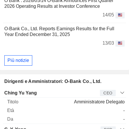
O Bank : 2026/05/14 O-Bank Announces First Quarter
2026 Operating Results at Investor Conference
14/05
O-Bank Co., Ltd. Reports Earnings Results for the Full
Year Ended December 31, 2025
13/03
Più notizie
Dirigenti e Amministratori: O-Bank Co., Ltd.
Manager
Titolo
Età
Da
Ching Yu Yang
CEO
Amministratore Delegato
-
-