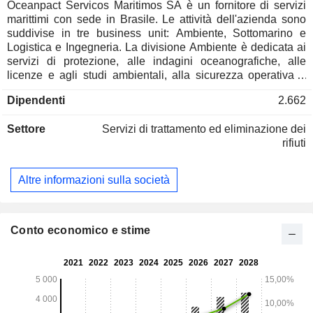
Oceanpact Servicos Maritimos SA è un fornitore di servizi
marittimi con sede in Brasile. Le attività dell'azienda sono
suddivise in tre business unit: Ambiente, Sottomarino e
Logistica e Ingegneria. La divisione Ambiente è dedicata ai
servizi di protezione, alle indagini oceanografiche, alle
licenze e agli studi ambientali, alla sicurezza operativa e
alla bonifica ambientale. L'unità Subsea si concentra sui
Dipendenti
2.662
servizi di geofisica, geotecnica, ispezione, riparazione e
manutenzione, nonché sul supporto alla costruzione e allo
Settore
Servizi di trattamento ed eliminazione dei
smantellamento degli sviluppi offshore. La divisione
rifiuti
Logistica e Ingegneria fornisce servizi relativi alla logistica
marittima, alle basi di supporto offshore, all'ingegneria
portuale e costiera, all'edilizia civile e industriale, ai lavori
Altre informazioni sulla società
marittimi e portuali, al dragaggio e alle strutture e alla pulizia
industriale. L'azienda serve clienti principalmente nei settori
del petrolio e del gas, dell'energia e delle telecomunicazioni.
Conto economico e stime