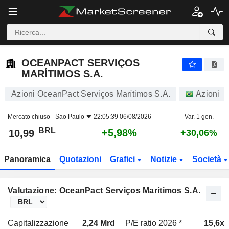
OCEANPACT SERVIÇOS MARÍTIMOS S.A.
10,99
R$
+5,98%
OCEANPACT SERVIÇOS
MARÍTIMOS S.A.
Azioni OceanPact Serviços Marítimos S.A.
Azioni
Mercato chiuso -
Sao Paulo
22:05:39 06/08/2026
Var. 1 gen.
BRL
+5,98%
10,99
+30,06%
Panoramica
Quotazioni
Grafici
Notizie
Società
Valutazione: OceanPact Serviços Marítimos S.A.
Capitalizzazione
2,24 Mrd
P/E ratio 2026 *
15,6x