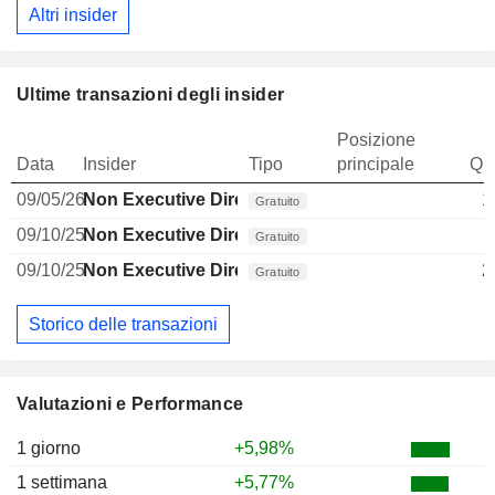
Altri insider
Ultime transazioni degli insider
Posizione
Data
Insider
Tipo
principale
Qua
09/05/26
Non Executive Director Brazilian
1
Gratuito
09/10/25
Non Executive Director Brazilian
1
Gratuito
09/10/25
Non Executive Director Brazilian
2
Gratuito
Storico delle transazioni
Valutazioni e Performance
1 giorno
+5,98%
1 settimana
+5,77%