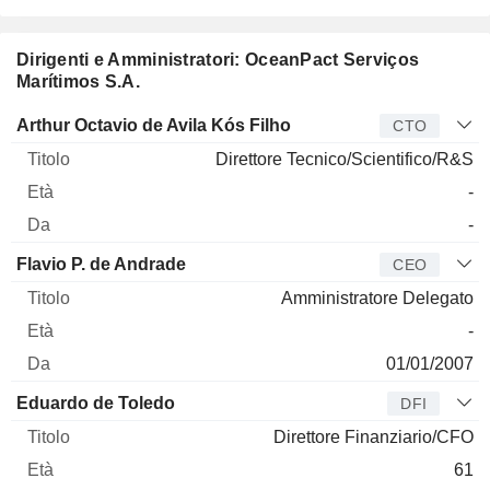
Dirigenti e Amministratori: OceanPact Serviços
Marítimos S.A.
Manager
Titolo
Età
Da
Arthur Octavio de Avila Kós Filho
CTO
Direttore Tecnico/Scientifico/R&S
-
-
Flavio P. de Andrade
CEO
Amministratore Delegato
-
01/01/2007
Eduardo de Toledo
DFI
Direttore Finanziario/CFO
61