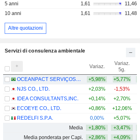
5 anni
1,61
11,46
10 anni
1,61
11,48
Altre quotazioni
Servizi di consulenza ambientale
Variaz.
V
Variaz.
5g.
OCEANPACT SERVIÇOS MARÍTIMOS S.A.
+5,98%
+5,77%
+
NJS CO., LTD.
+2,03%
-1,53%
IDEA CONSULTANTS,INC.
+0,14%
+2,70%
+
ECOEYE CO., LTD.
+0,86%
+12,06%
REDELFI S.P.A.
0,00%
+5,07%
+
Media
+1,80%
+3,47%
+
Media ponderata per Capi.
+2,86%
+4,09%
+