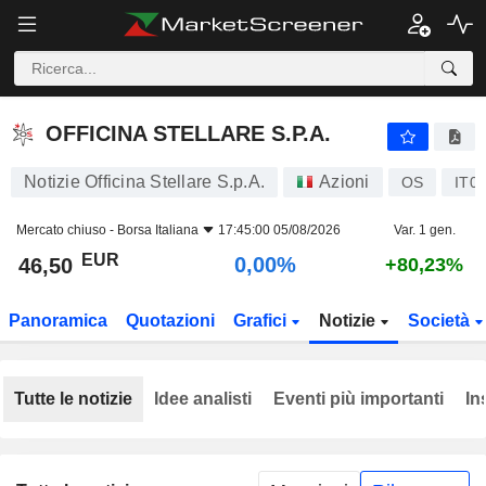
OFFICINA STELLARE S.P.A.
46,50
€
0,00%
OFFICINA STELLARE S.P.A.
Notizie Officina Stellare S.p.A.
Azioni
OS
IT0
Mercato chiuso -
Borsa Italiana
17:45:00 05/08/2026
Var. 1 gen.
EUR
0,00%
46,50
+80,23%
Panoramica
Quotazioni
Grafici
Notizie
Società
Tutte le notizie
Idee analisti
Eventi più importanti
In