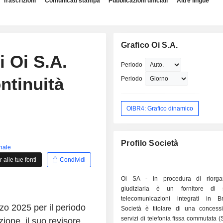
Trascrizioni
Comunicati stampa
Pubblicazioni ufficiali
Altre lingue
Grafico Oi S.A.
i Oi S.A.
Periodo
ntinuità
Periodo
OIBR4: Grafico dinamico
Profilo Società
inale
alle tue fonti
Condividi
Oi SA - in procedura di riorgan
giudiziaria è un fornitore di s
telecomunicazioni integrati in B
rzo 2025 per il periodo
Società è titolare di una concess
servizi di telefonia fissa commutata 
ione, il suo revisore,