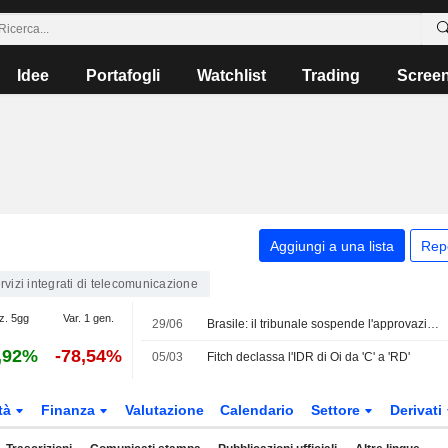
Idee
Portafogli
Watchlist
Trading
Scree
Aggiungi a una lista
Rep
rvizi integrati di telecomunicazione
z. 5gg
Var. 1 gen.
29/06
Brasile: il tribunale sospende l'approvazione della vendita di V.tal al consorzio guidato da BTG, riferisce Oi
,92%
-78,54%
05/03
Fitch declassa l'IDR di Oi da 'C' a 'RD'
tà
Finanza
Valutazione
Calendario
Settore
Derivati