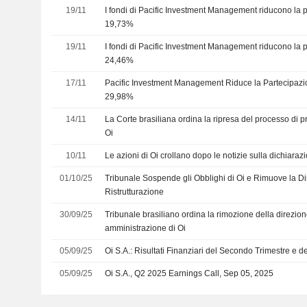
19/11
I fondi di Pacific Investment Management riducono la p
19,73%
19/11
I fondi di Pacific Investment Management riducono la p
24,46%
17/11
Pacific Investment Management Riduce la Partecipazion
29,98%
14/11
La Corte brasiliana ordina la ripresa del processo di p
Oi
10/11
Le azioni di Oi crollano dopo le notizie sulla dichiaraz
01/10/25
Tribunale Sospende gli Obblighi di Oi e Rimuove la D
Ristrutturazione
30/09/25
Tribunale brasiliano ordina la rimozione della direzion
amministrazione di Oi
05/09/25
Oi S.A.: Risultati Finanziari del Secondo Trimestre e
05/09/25
Oi S.A., Q2 2025 Earnings Call, Sep 05, 2025