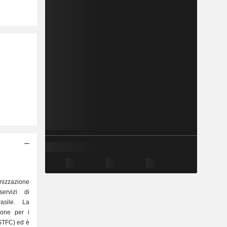
izzazione
ervizi di
rasile. La
ione per i
(STFC) ed è