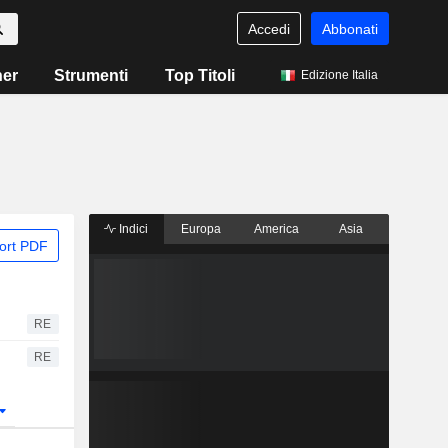
Accedi
Abbonati
ner
Strumenti
Top Titoli
Edizione Italia
Indici
Europa
America
Asia
ort PDF
RE
RE