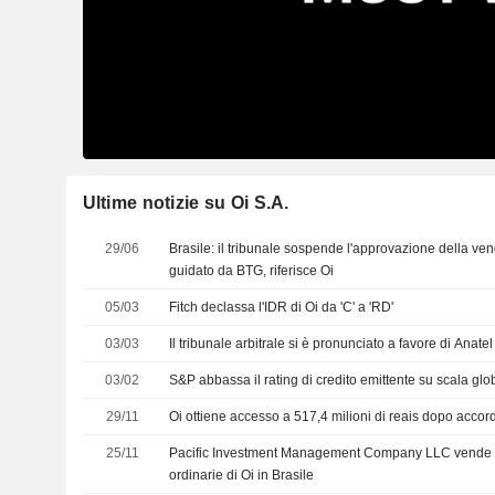
Ultime notizie su Oi S.A.
29/06
Brasile: il tribunale sospende l'approvazione della vend
guidato da BTG, riferisce Oi
05/03
Fitch declassa l'IDR di Oi da 'C' a 'RD'
03/03
Il tribunale arbitrale si è pronunciato a favore di Anate
03/02
S&P abbassa il rating di credito emittente su scala glob
29/11
Oi ottiene accesso a 517,4 milioni di reais dopo accor
25/11
Pacific Investment Management Company LLC vende tu
ordinarie di Oi in Brasile