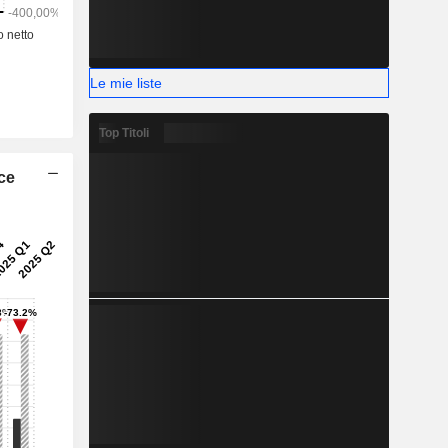
Le mie liste
Top Titoli
ice