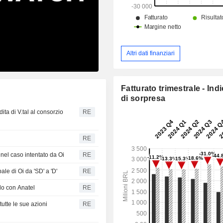
Altri dati finanziari
Fatturato trimestrale - Ind
di sorpresa
ita di V.tal al consorzio
RE
RE
l nel caso intentato da Oi
RE
ale di Oi da 'SD' a 'D'
RE
do con Anatel
RE
tte le sue azioni
RE