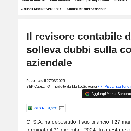
Tutte le notizie
Idee analisti
Eventi più importanti
Insiders
Articoli MarketScreener
Analisi MarketScreener
Il revisore contabile d
solleva dubbi sulla co
aziendale
Pubblicato il 27/03/2025
S&P Capital IQ - Tradotto da MarketScreener
-
Visualizza l'orig
Aggiungi MarketScreener 
OI S.A.
0,00%
Oi S.A. ha depositato il suo bilancio il 27 ma
terminato il 31 dicembre 2024. In questa relaz