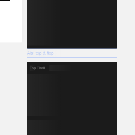
Altri top & flop
Top Titoli