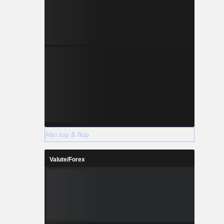
Altri top & flop
Valute/Forex