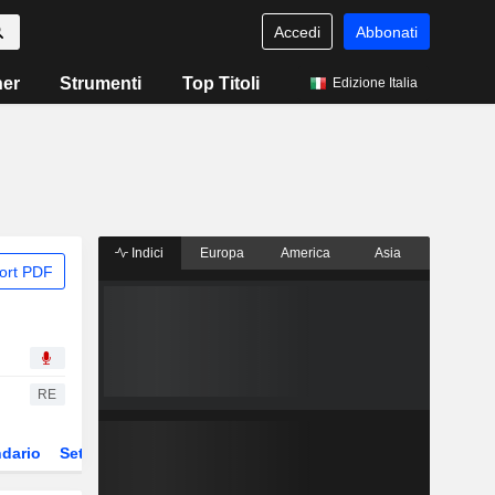
Accedi
Abbonati
ner
Strumenti
Top Titoli
Edizione Italia
Indici
Europa
America
Asia
ort PDF
RE
dario
Settore
Derivati
ETF