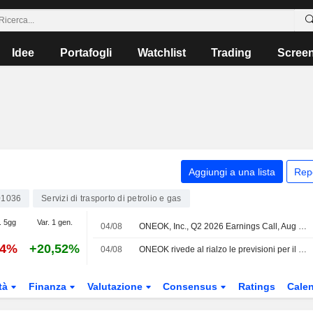
Idee
Portafogli
Watchlist
Trading
Scree
Aggiungi a una lista
Rep
01036
Servizi di trasporto di petrolio e gas
. 5gg
Var. 1 gen.
04/08
ONEOK, Inc., Q2 2026 Earnings Call, Aug 04, 2026
54%
+20,52%
04/08
ONEOK rivede al rialzo le previsioni per il 2026 grazie all'aumento dei volumi di NGL che spinge l'utile trimestrale
tà
Finanza
Valutazione
Consensus
Ratings
Calen