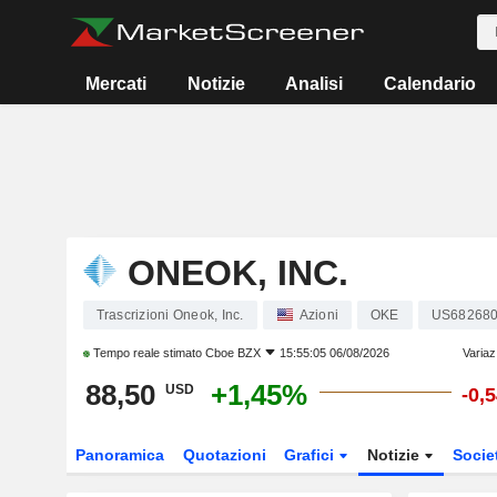
Mercati
Notizie
Analisi
Calendario
ONEOK, INC.
Trascrizioni Oneok, Inc.
Azioni
OKE
US68268
Tempo reale stimato
Cboe BZX
15:55:05 06/08/2026
Variaz
88,50
+1,45%
USD
-0,
Panoramica
Quotazioni
Grafici
Notizie
Socie