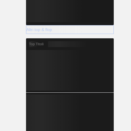
Altri top & flop
Top Titoli