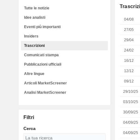
Trascriz
Tutte le notizie
Idee analisti
04/08
Eventi più importanti
27/05
Insiders
29/04
Trascrizioni
24/02
Comunicati stampa
16/12
Pubblicazioni ufficiali
12/12
Altre lingue
09/12
Articoli MarketScreener
29/10/25
Analisi MarketScreener
03/10/25
30/09/25
Filtri
04/09/25
Cerca
04/09/25