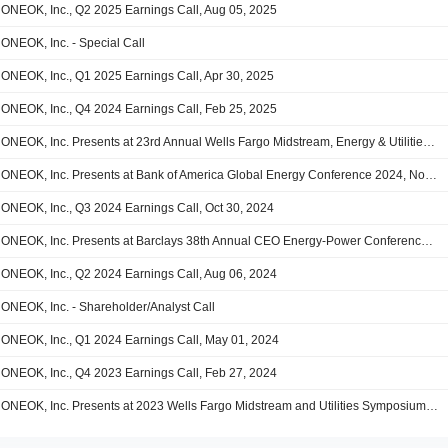
ONEOK, Inc., Q2 2025 Earnings Call, Aug 05, 2025
ONEOK, Inc. - Special Call
ONEOK, Inc., Q1 2025 Earnings Call, Apr 30, 2025
ONEOK, Inc., Q4 2024 Earnings Call, Feb 25, 2025
ONEOK, Inc. Presents at 23rd Annual Wells Fargo Midstream, Energy & Utilities Symposium, Dec-10-2024 11:00 AM
ONEOK, Inc. Presents at Bank of America Global Energy Conference 2024, Nov-13-2024 01:20 PM
ONEOK, Inc., Q3 2024 Earnings Call, Oct 30, 2024
ONEOK, Inc. Presents at Barclays 38th Annual CEO Energy-Power Conference 2024, Sep-04-2024 02:25 PM
ONEOK, Inc., Q2 2024 Earnings Call, Aug 06, 2024
ONEOK, Inc. - Shareholder/Analyst Call
ONEOK, Inc., Q1 2024 Earnings Call, May 01, 2024
ONEOK, Inc., Q4 2023 Earnings Call, Feb 27, 2024
ONEOK, Inc. Presents at 2023 Wells Fargo Midstream and Utilities Symposium, Dec-06-2023 02:15 PM