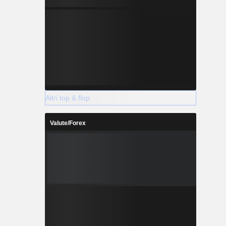
Altri top & flop
Valute/Forex