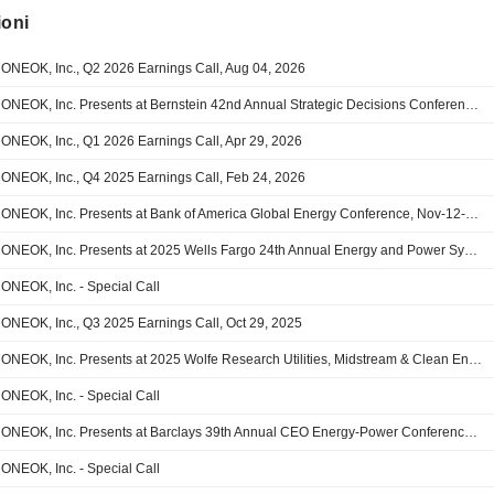
ioni
ONEOK, Inc., Q2 2026 Earnings Call, Aug 04, 2026
ONEOK, Inc. Presents at Bernstein 42nd Annual Strategic Decisions Conference, May-27-2026 02:30 PM
ONEOK, Inc., Q1 2026 Earnings Call, Apr 29, 2026
ONEOK, Inc., Q4 2025 Earnings Call, Feb 24, 2026
ONEOK, Inc. Presents at Bank of America Global Energy Conference, Nov-12-2025 12:10 PM
ONEOK, Inc. Presents at 2025 Wells Fargo 24th Annual Energy and Power Symposium, Dec-09-2025 02:15 PM
ONEOK, Inc. - Special Call
ONEOK, Inc., Q3 2025 Earnings Call, Oct 29, 2025
ONEOK, Inc. Presents at 2025 Wolfe Research Utilities, Midstream & Clean Energy Conference, Sep-30-2025 01:25 PM
ONEOK, Inc. - Special Call
ONEOK, Inc. Presents at Barclays 39th Annual CEO Energy-Power Conference 2025, Sep-03-2025 02:22 PM
ONEOK, Inc. - Special Call