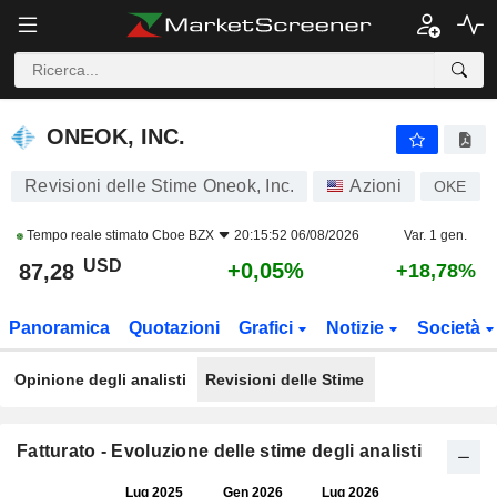
ONEOK, INC.
87,28
$
+0,05%
ONEOK, INC.
Revisioni delle Stime Oneok, Inc.
Azioni
OKE
Tempo reale stimato
Cboe BZX
20:15:52 06/08/2026
Var. 1 gen.
USD
+0,05%
87,28
+18,78%
Panoramica
Quotazioni
Grafici
Notizie
Società
Opinione degli analisti
Revisioni delle Stime
Fatturato - Evoluzione delle stime degli analisti