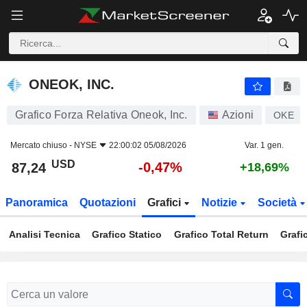
ONEOK, INC.
87,24
$
-0,47%
ONEOK, INC.
Grafico Forza Relativa Oneok, Inc.
Azioni
OKE
Mercato chiuso -
NYSE
22:00:02 05/08/2026
Var. 1 gen.
USD
-0,47%
87,24
+18,69%
Panoramica
Quotazioni
Grafici
Notizie
Società
Analisi Tecnica
Grafico Statico
Grafico Total Return
Grafi