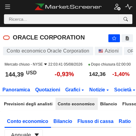
ORACLE CORPORATION
144,39
$
-0,93%
ORACLE CORPORATION
Conto economico Oracle Corporation
Azioni
OR
Mercato chiuso -
NYSE
22:03:41 05/08/2026
Dopo chiusura
02:00:00
USD
-0,93%
144,39
142,36
-1,40%
Panoramica
Quotazioni
Grafici
Notizie
Società
Previsioni degli analisti
Conto economico
Bilancio
Flusso
Conto economico
Bilancio
Flusso di cassa
Ratio f
Annuale