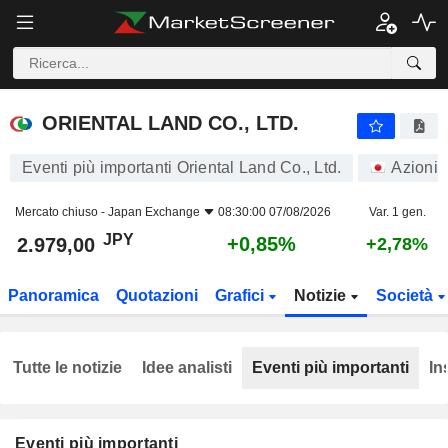
ORIENTAL LAND CO., LTD.
2.979,00
¥
+0,85%
ORIENTAL LAND CO., LTD.
Eventi più importanti Oriental Land Co., Ltd.
Azioni
Mercato chiuso -
Japan Exchange
08:30:00 07/08/2026
Var. 1 gen.
JPY
+0,85%
2.979,00
+2,78%
Panoramica
Quotazioni
Grafici
Notizie
Società
Tutte le notizie
Idee analisti
Eventi più importanti
In
Eventi più importanti