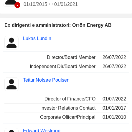
-
01/10/2015
01/01/2021
Ex dirigenti e amministratori: Orrön Energy AB
Posizioni
Lukas Lundin
Insider
ricoperte
Director/Board Member
26/07/2022
Independent Dir/Board Member
26/07/2022
Teitur Nolsøe Poulsen
Director of Finance/CFO
01/07/2022
Investor Relations Contact
01/01/2017
Corporate Officer/Principal
01/01/2010
Edward Westropp