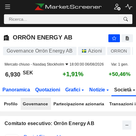
ORRÖN ENERGY AB
6,930
kr
+1,91%
ORRÖN ENERGY AB
Governance Orrön Energy AB
Azioni
ORRON
Mercato chiuso -
Nasdaq Stockholm
18:00:00 06/08/2026
Var. 1 gen.
SEK
+1,91%
6,930
+50,46%
Panoramica
Quotazioni
Grafici
Notizie
Società
Profilo
Governance
Partecipazione azionaria
Transazioni 
Comitato esecutivo: Orrön Energy AB
Posizioni