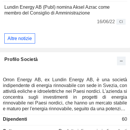
Lundin Energy AB (Publ) nomina Aksel Azrac come
membro del Consiglio di Amministrazione
16/06/22
CI
Altre notizie
Profilo Società
Orron Energy AB, ex Lundin Energy AB, è una società
indipendente di energia rinnovabile con sede in Svezia, con
attività eoliche e idroelettriche nei Paesi nordici. L'azienda si
concentra sugli investimenti in progetti di energia
rinnovabile nei Paesi nordici, che hanno un mercato stabile
e maturo per l'energia rinnovabile, seguito da una potenziale
espansione in Europa. Il suo portafoglio consiste in tre
Dipendenti
60
attività eoliche e idroelettriche nei Paesi nordici: il parco
eolico di Metsalamminkangas (MLK) in Finlandia, che è