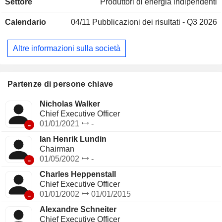
Settore
Produttori di energia indipendenti
diventato operativo nel 2022, la centrale idroelettrica di
Leikanger in Norvegia, che è pienamente operativa e il
Calendario
04/11
Pubblicazioni dei risultati - Q3 2026
parco eolico di Karskruv nel sud della Svezia, che è in fase
di sviluppo.
Altre informazioni sulla società
Partenze di persone chiave
Nicholas Walker
Chief Executive Officer
-
01/01/2021
-
Ian Henrik Lundin
Chairman
-
01/05/2002
-
Charles Heppenstall
Chief Executive Officer
-
01/01/2002
01/01/2015
Alexandre Schneiter
Chief Executive Officer