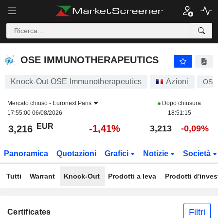
OSE IMMUNOTHERAPEUTICS
3,216
€
-1,41%
OSE IMMUNOTHERAPEUTICS
Knock-Out OSE Immunotherapeutics
Azioni
OSE
Mercato chiuso -
Euronext Paris
Dopo chiusura
17:55:00 06/08/2026
18:51:15
EUR
-1,41%
3,216
3,213
-0,09%
Panoramica
Quotazioni
Grafici
Notizie
Società
Tutti
Warrant
Knock-Out
Prodotti a leva
Prodotti d'inve
Filtri
Certificates