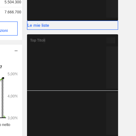
5.504.300
7.666.700
Le mie liste
zioni
Top Titoli