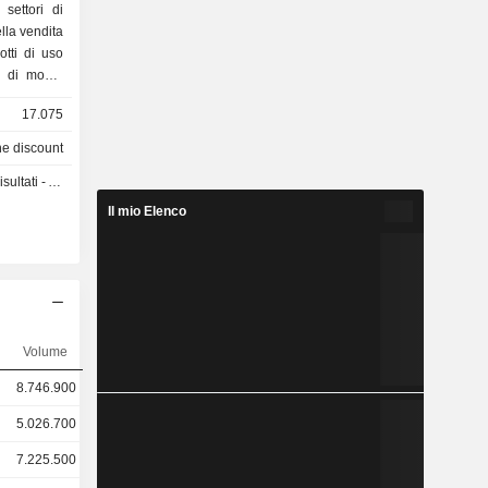
settori di
ella vendita
otti di uso
re di moda,
o e prodotti
17.075
onamento di
to sotto il
ne discount
sconto per
 Annuale 2026
n Quijote,
l nome di
Il mio Elenco
l nome Doit.
e gestisce
 strutture
volti nella
attività di
anziari.
e
Volume
8.746.900
5.026.700
7.225.500