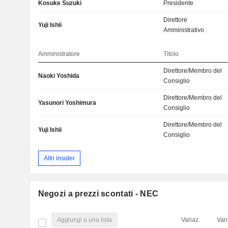
Kosuke Suzuki
Presidente
Direttore
Yuji Ishii
Amministrativo
Amministratore
Titolo
Direttore/Membro del
Naoki Yoshida
Consiglio
Direttore/Membro del
Yasunori Yoshimura
Consiglio
Direttore/Membro del
Yuji Ishii
Consiglio
Altri insider
Negozi a prezzi scontati - NEC
Aggiungi a una lista
Variaz.
Vari