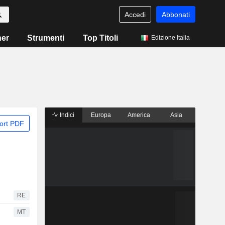
Accedi
Abbonati
ner
Strumenti
Top Titoli
Edizione Italia
Indici
Europa
America
Asia
ort PDF
RE
MT