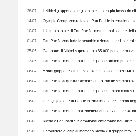
28/07
14/07
10/07
Il fatturato totale di Pan Pacific International scende del
01/07
25/05
13/05
06/04
Azioni giapponesi in rialzo grazie al sostegno del FMI all
06/04
Pan Pacific acquisirà Olympic Group tramite scambio az
06/04
16/03
06/03
Pan Pacific International emetterà obbligazioni per 30 mil
06/03
Kioxia e Pan Pacific International entreranno nel Nikkei 
05/03