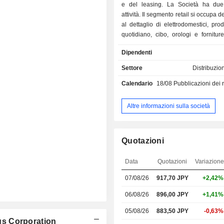
e del leasing. La Società ha due 
attività. Il segmento retail si occupa d
al dettaglio di elettrodomestici, prod
quotidiano, cibo, orologi e fornitu
articoli sportivi e per il tempo liber
Dipendenti
per il fai da te, così come il funzi
grande convenienza e negozio di scon
Settore
Distribuzio
nome di Don Quijote, negozio di 
Calendario
18/08
Pubblicazioni dei risultati -
famiglie sotto il nome di MEGA Do
supermercato completo sotto i
Nagasakiya e il centro di casa sotto i
Altre informazioni sulla società
Il segmento Tenant Leasing attira 
principalmente gli inquilini nelle
commerciali. Altri affari sono coin
Quotazioni
fornitura di attività immobiliari, 
promozione delle vendite e servizi fin
Data
Quotazioni
Variazion
07/08/26
917,70 JPY
+2,42%
06/08/26
896,00 JPY
+1,41%
05/08/26
883,50 JPY
-0,63%
ngs Corporation