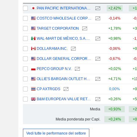
PAN PACIFIC INTERNATIONAL HOLDINGS CORPORATION
+2,42%
+1
COSTCO WHOLESALE CORPORATION
-0,14%
-0
TARGET CORPORATION
+1,78%
+3
WAL-MART DE MÉXICO, S.A.B. DE C.V.
+0,98%
-1
DOLLARAMA INC.
-0,06%
+0
DOLLAR GENERAL CORPORATION
-0,67%
-0
PEPCO GROUP N.V.
+0,02%
+1
OLLIE'S BARGAIN OUTLET HOLDINGS, INC.
+4,71%
+1
CP AXTRGDS
0,00%
+0
B&M EUROPEAN VALUE RETAIL PLC
+0,26%
+5
Media
+0,93%
+2
Media ponderata per Capi.
+0,24%
+0
Vedi tutte le performance del settore