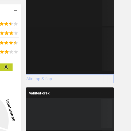
A
Altri top & flop
Valute/Forex