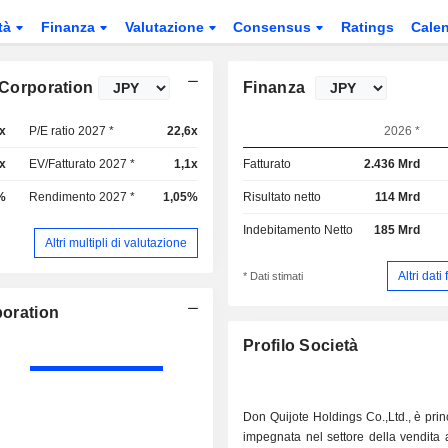
tà
Finanza
Valutazione
Consensus
Ratings
Calen
 Corporation
Finanza
x
P/E ratio 2027 *
22,6x
2026 *
x
EV/Fatturato 2027 *
1,1x
Fatturato
2.436 Mrd
%
Rendimento 2027 *
1,05%
Risultato netto
114 Mrd
Indebitamento Netto
185 Mrd
Altri multipli di valutazione
Altri dati
* Dati stimati
poration
Profilo Società
Don Quijote Holdings Co.,Ltd., è pri
impegnata nel settore della vendita a