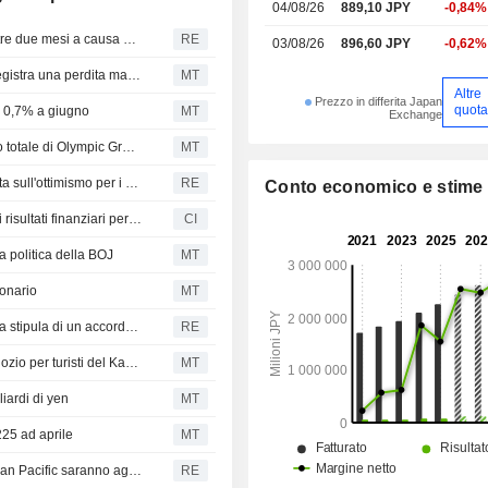
04/08/26
889,10 JPY
-0,84%
Il Nikkei giapponese registra la chiusura più bassa da oltre due mesi a causa del selloff sui chip
RE
03/08/26
896,60 JPY
-0,62%
Olympic Group, controllata di Pan Pacific International, registra una perdita maggiore nel primo trimestre fiscale
MT
Altre
Prezzo in differita Japan
quota
lo 0,7% a giugno
MT
Exchange
Pan Pacific conclude lo scambio azionario per il controllo totale di Olympic Group
MT
Giappone: il Nikkei supera quota 65.000 per la prima volta sull'ottimismo per i colloqui con l'Iran
RE
Conto economico e stime
Pan Pacific International Holdings Corporation presenta i risultati finanziari per i nove mesi conclusi il 31 marzo 2026
CI
a politica della BOJ
MT
ionario
MT
Pan Pacific International Holdings Corp - informativa sulla stipula di un accordo di concambio azionario tra Pan Pacific International Holdings Corporation (Ppih) e Olympic Group Corporation e variazione dello status di controllata di Ppih
RE
Don Quijote di Pan Pacific International apre il primo negozio per turisti del Kansai nel centro di Kyoto
MT
iardi di yen
MT
225 ad aprile
MT
Il produttore di chip di memoria Kioxia e il gruppo retail Pan Pacific saranno aggiunti all'indice Nikkei
RE