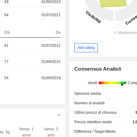
49
01/09/2023
54
01/07/2021
Età
Da
61
01/07/2012
Altri rating
77
01/09/2015
Consensus Analisti
54
01/09/2019
Vendi
Comp
Opinione media
Numero di analisti
Ultimo prezzo di chiusura
Prezzo obiettivo medio
1.
Variaz. 1
Variaz. 3
Differenza / Target Medio
az. 5g.
Capi.($)
anno
anni