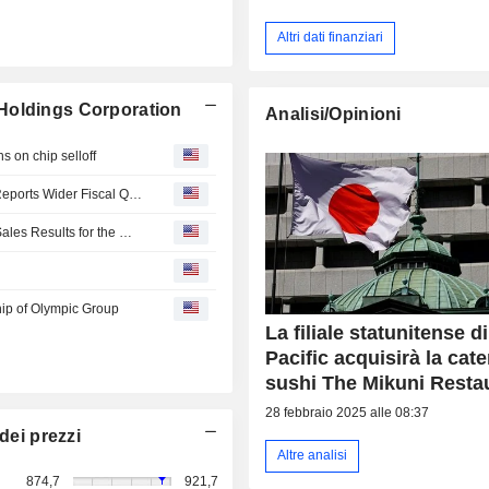
Altri dati finanziari
l Holdings Corporation
Analisi/Opinioni
s on chip selloff
Pan Pacific International's Delisted Unit Olympic Group Reports Wider Fiscal Q1 Loss
Pan Pacific International Holdings Corporation Reports Sales Results for the Month and Fiscal Year Ended June 2026. for the Month of June 2026
ip of Olympic Group
La filiale statunitense d
Pacific acquisirà la cate
sushi The Mikuni Resta
28 febbraio 2025 alle 08:37
dei prezzi
Altre analisi
874,7
921,7