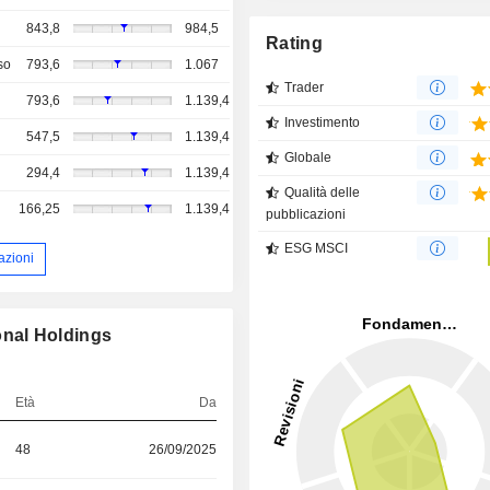
843,8
984,5
Rating
so
793,6
1.067
Trader
793,6
1.139,4
Investimento
547,5
1.139,4
Globale
294,4
1.139,4
Qualità delle
166,25
1.139,4
pubblicazioni
ESG MSCI
azioni
ional Holdings
Età
Da
48
26/09/2025