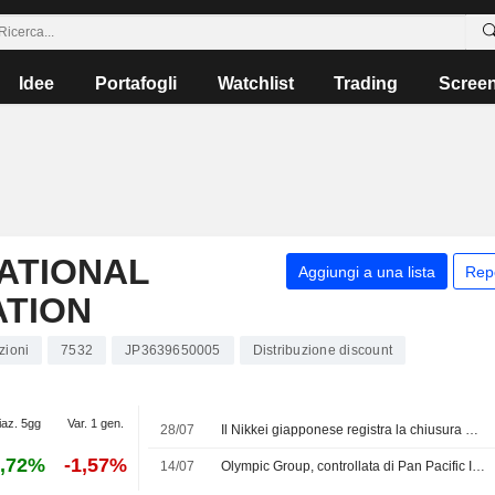
Idee
Portafogli
Watchlist
Trading
Scree
NATIONAL
Aggiungi a una lista
Rep
TION
zioni
7532
JP3639650005
Distribuzione discount
iaz. 5gg
Var. 1 gen.
28/07
Il Nikkei giapponese registra la chiusura più bassa da oltre due mesi a causa del selloff sui chip
,72%
-1,57%
14/07
Olympic Group, controllata di Pan Pacific International, registra una perdita maggiore nel primo trimestre fiscale