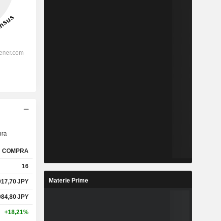
ra
COMPRA
16
Materie Prime
917,70
JPY
084,80
JPY
+18,21%