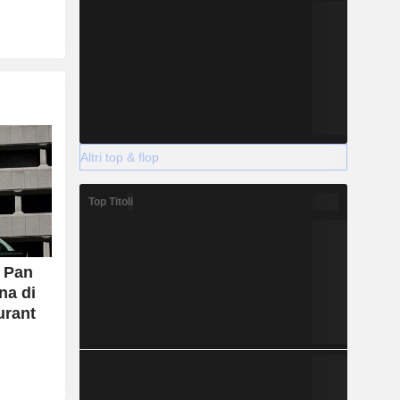
Altri top & flop
Top Titoli
i Pan
na di
urant