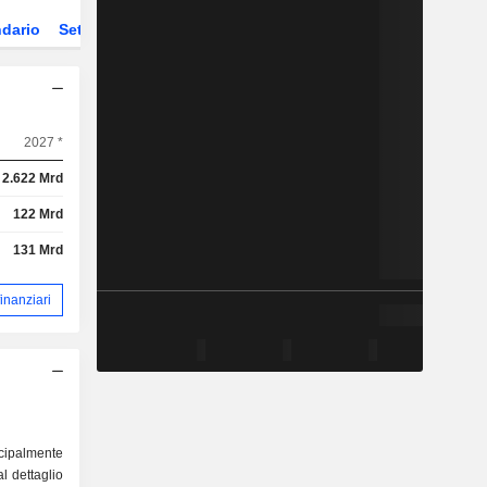
dario
Settore
Derivati
ETF
2027 *
2.622 Mrd
122 Mrd
131 Mrd
 finanziari
ncipalmente
l dettaglio