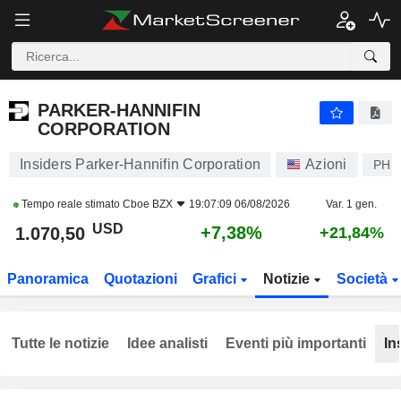
PARKER-HANNIFIN CORPORATION
1.070,50
$
+7,38%
PARKER-HANNIFIN
CORPORATION
Insiders Parker-Hannifin Corporation
Azioni
PH
Tempo reale stimato
Cboe BZX
19:07:09 06/08/2026
Var. 1 gen.
USD
+7,38%
1.070,50
+21,84%
Panoramica
Quotazioni
Grafici
Notizie
Società
Tutte le notizie
Idee analisti
Eventi più importanti
In