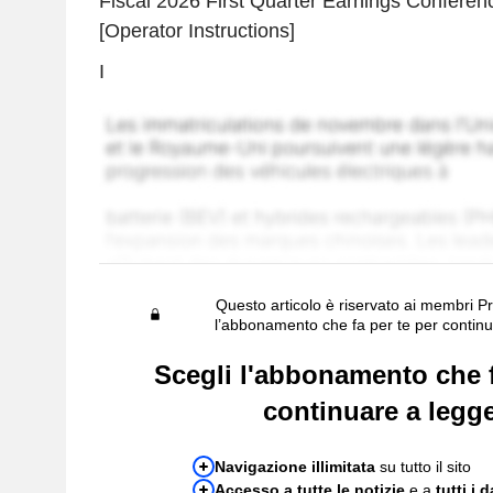
Fiscal 2026 First Quarter Earnings Conferen
[Operator Instructions]
I
Questo articolo è riservato ai membri P
l’abbonamento che fa per te per continu
Scegli l'abbonamento che f
continuare a legge
Navigazione illimitata
su tutto il sito
Accesso a tutte le notizie
e a
tutti i d