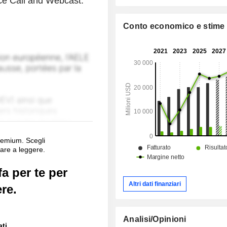
ce Call and Webcast.
Conto economico e stime
remium. Scegli
are a leggere.
a per te per
Altri dati finanziari
re.
Analisi/Opinioni
ati