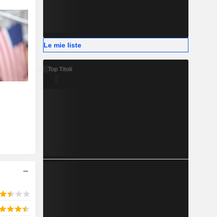
Le mie liste
Top Titoli