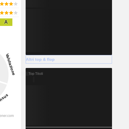
A
Altri top & flop
Top Titoli