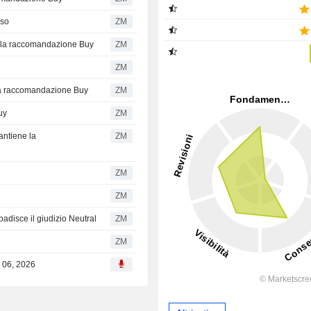
aso
ZM
 la raccomandazione Buy
ZM
ZM
la raccomandazione Buy
ZM
uy
ZM
antiene la
ZM
ZM
ZM
adisce il giudizio Neutral
ZM
ZM
g 06, 2026