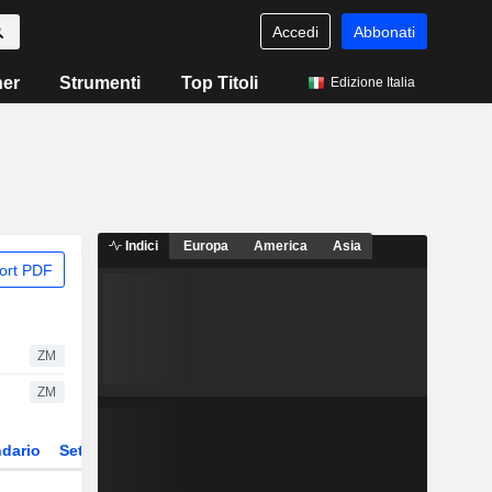
Accedi
Abbonati
ner
Strumenti
Top Titoli
Edizione Italia
Indici
Europa
America
Asia
ort PDF
ZM
ZM
dario
Settore
Derivati
ETF