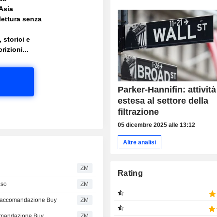
Asia
lettura senza
 storici e
rizioni...
Parker-Hannifin: attività
estesa al settore della
filtrazione
05 dicembre 2025 alle 13:12
Altre analisi
ZM
Rating
aso
ZM
 raccomandazione Buy
ZM
comandazione Buy
ZM