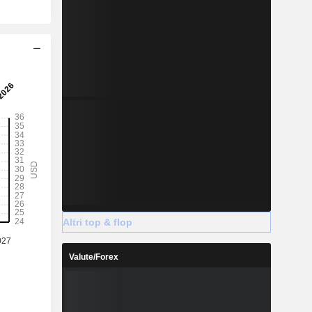
Altri top & flop
Valute/Forex