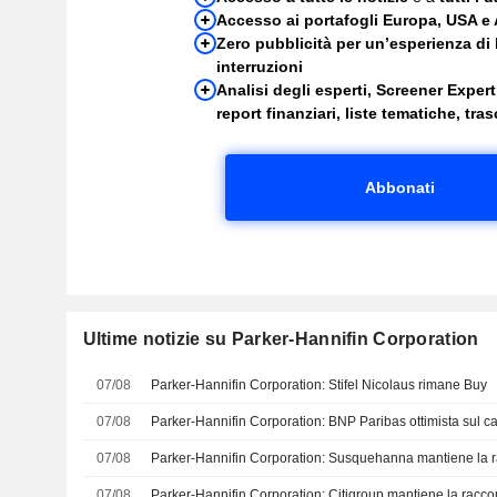
Accesso ai portafogli Europa, USA e 
Zero pubblicità per un’esperienza di 
interruzioni
Analisi degli esperti, Screener Expert,
report finanziari, liste tematiche, trasc
Abbonati
Ultime notizie su Parker-Hannifin Corporation
07/08
Parker-Hannifin Corporation: Stifel Nicolaus rimane Buy
07/08
Parker-Hannifin Corporation: BNP Paribas ottimista sul c
07/08
Parker-Hannifin Corporation: Susquehanna mantiene la
07/08
Parker-Hannifin Corporation: Citigroup mantiene la rac