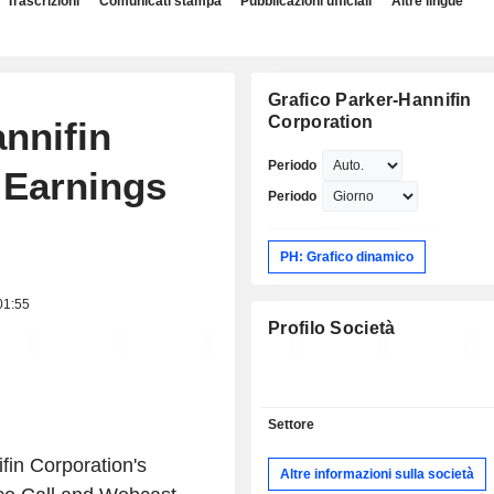
Trascrizioni
Comunicati stampa
Pubblicazioni ufficiali
Altre lingue
Grafico Parker-Hannifin
Corporation
annifin
Periodo
 Earnings
Periodo
PH: Grafico dinamico
 01:55
Profilo Società
Settore
in Corporation's
Altre informazioni sulla società