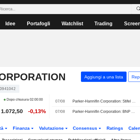
Idee
Portafogli
Watchlist
Trading
Scree
CORPORATION
Aggiungi a una lista
Rep
0941042
Dopo chiusura
02:00:00
07/08
Parker-Hannifin Corporation: Stifel Nicolaus rimane Buy
1.072,50
-0,13%
07/08
Parker-Hannifin Corporation: BNP Paribas ottimista sul caso
tà
Finanza
Valutazione
Consensus
Ratings
Calen