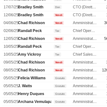
17/07/25
Bradley Smith
CTO (Direttore tecnico)
Don
12/06/25
Bradley Smith
CTO (Direttore tecnico)
Vendi
04/06/25
Chad Richison
Amministratore delegato
3
Vendi
02/06/25
Randall Peck
Chief Operating Officer
Tax
12/05/25
Chad Richison
Amministratore delegato
5
Vendi
10/05/25
Randall Peck
Chief Operating Officer
Tax
10/05/25
Amy Vickroy
Chief Sales Officer
Tax
09/05/25
Chad Richison
Amministratore delegato
Vendi
08/05/25
Chad Richison
Amministratore delegato
12
Vendi
05/05/25
Felicia Williams
Amministratore
Gratuito
05/05/25
J. Watts
Amministratore
Gratuito
05/05/25
Henry Duques
Amministratore
Gratuito
05/05/25
Archana Vemulapalli
Amministratore
Gratuito