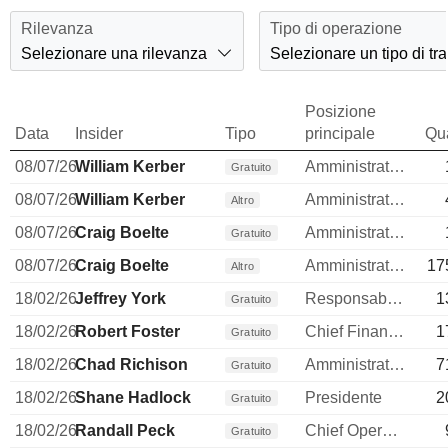
Rilevanza
Tipo di operazione
Selezionare una rilevanza
Selezionare un tipo di tr
Posizione
Data
Insider
Tipo
principale
Qua
08/07/26
William Kerber
Amministratore
Gratuito
08/07/26
William Kerber
Amministratore
Altro
08/07/26
Craig Boelte
Amministratore
Gratuito
08/07/26
Craig Boelte
Amministratore
17
Altro
18/02/26
Jeffrey York
Responsable ventes & marketing
1
Gratuito
18/02/26
Robert Foster
Chief Financial Officer
1
Gratuito
18/02/26
Chad Richison
Amministratore delegato
7
Gratuito
18/02/26
Shane Hadlock
Presidente
2
Gratuito
18/02/26
Randall Peck
Chief Operating Officer
Gratuito