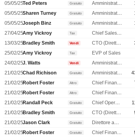
05/05/25
Ted Peters
Amministratore
Gratuito
05/05/25
Sharen Turney
Amministratore
Gratuito
05/05/25
Joseph Binz
Amministratore
Gratuito
27/04/25
Amy Vickroy
Chief Sales Officer
Tax
13/03/25
Bradley Smith
CTO (Direttore tecnico)
Vendi
25/02/25
Amy Vickroy
EVP of Sales
Tax
24/02/25
J. Watts
Amministratore
Vendi
21/02/25
Chad Richison
Amministratore delegato
4
Gratuito
21/02/25
Robert Foster
Chief Financial Officer
Altro
21/02/25
Robert Foster
Chief Financial Officer
Altro
21/02/25
Randall Peck
Chief Operating Officer
1
Gratuito
21/02/25
Bradley Smith
CTO (Direttore tecnico)
Gratuito
21/02/25
Jason Clark
Direttore amministrativo (CAO)
Gratuito
21/02/25
Robert Foster
Chief Financial Officer
Gratuito