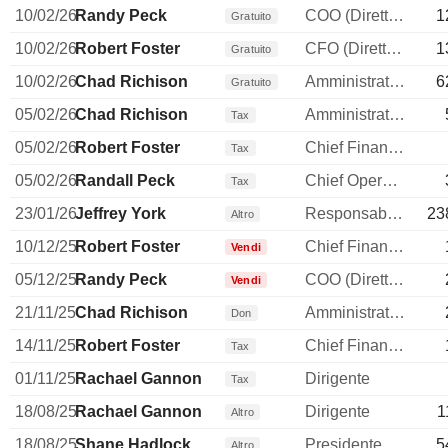
10/02/26
Randy Peck
COO (Direttore operativo)
1
Gratuito
10/02/26
Robert Foster
CFO (Direttore finanziario)
1
Gratuito
10/02/26
Chad Richison
Amministratore delegato
6
Gratuito
05/02/26
Chad Richison
Amministratore delegato
Tax
05/02/26
Robert Foster
Chief Financial Officer
Tax
05/02/26
Randall Peck
Chief Operating Officer
Tax
23/01/26
Jeffrey York
Responsable ventes & marketing
23
Altro
10/12/25
Robert Foster
Chief Financial Officer
Vendi
05/12/25
Randy Peck
COO (Direttore operativo)
Vendi
21/11/25
Chad Richison
Amministratore delegato
Don
14/11/25
Robert Foster
Chief Financial Officer
Tax
01/11/25
Rachael Gannon
Dirigente
Tax
18/08/25
Rachael Gannon
Dirigente
1
Altro
18/08/25
Shane Hadlock
Presidente
5
Altro