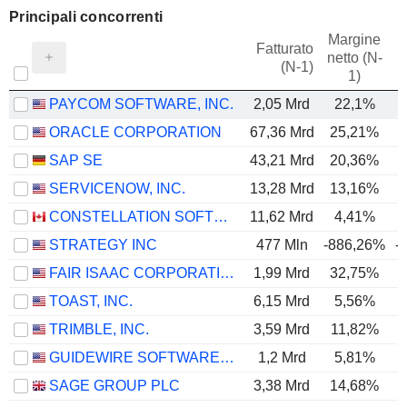
Principali concorrenti
Margine
Fatturato
netto (N-
E
(N-1)
1)
PAYCOM SOFTWARE, INC.
2,05 Mrd
22,1%
ORACLE CORPORATION
67,36 Mrd
25,21%
SAP SE
43,21 Mrd
20,36%
SERVICENOW, INC.
13,28 Mrd
13,16%
CONSTELLATION SOFTWARE INC.
11,62 Mrd
4,41%
STRATEGY INC
477 Mln
-886,26%
-
FAIR ISAAC CORPORATION
1,99 Mrd
32,75%
TOAST, INC.
6,15 Mrd
5,56%
TRIMBLE, INC.
3,59 Mrd
11,82%
GUIDEWIRE SOFTWARE, INC.
1,2 Mrd
5,81%
SAGE GROUP PLC
3,38 Mrd
14,68%