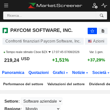
PAYCOM SOFTWARE, INC.
219,24
$
+1,51%
PAYCOM SOFTWARE, INC.
Confronti finanziari Paycom Software, Inc.
Azioni
Tempo reale stimato
Cboe BZX
17:07:45 07/08/2026
Var. 1 gen.
USD
+1,51%
219,24
+37,29%
Panoramica
Quotazioni
Grafici
Notizie
Società
Performance del settore
Valutazioni del settore
Dividendi de
Settore:
Regione: