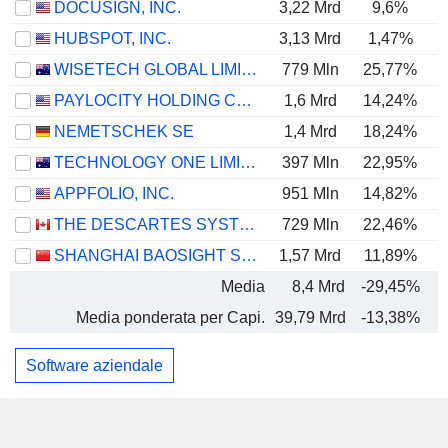
DOCUSIGN, INC.
3,22 Mrd
9,6%
HUBSPOT, INC.
3,13 Mrd
1,47%
WISETECH GLOBAL LIMITED
779 Mln
25,77%
PAYLOCITY HOLDING CORPORATION
1,6 Mrd
14,24%
NEMETSCHEK SE
1,4 Mrd
18,24%
TECHNOLOGY ONE LIMITED
397 Mln
22,95%
APPFOLIO, INC.
951 Mln
14,82%
THE DESCARTES SYSTEMS GROUP INC.
729 Mln
22,46%
SHANGHAI BAOSIGHT SOFTWARE CO.,LTD.
1,57 Mrd
11,89%
Media
8,4 Mrd
-29,45%
Media ponderata per Capi.
39,79 Mrd
-13,38%
Software aziendale