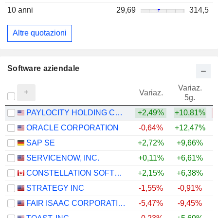
10 anni
29,69
314,5
Altre quotazioni
Software aziendale
Variaz.
V
Variaz.
5g.
PAYLOCITY HOLDING CORPORATION
+2,49%
+10,81%
ORACLE CORPORATION
-0,64%
+12,47%
SAP SE
+2,72%
+9,66%
SERVICENOW, INC.
+0,11%
+6,61%
CONSTELLATION SOFTWARE INC.
+2,15%
+6,38%
STRATEGY INC
-1,55%
-0,91%
FAIR ISAAC CORPORATION
-5,47%
-9,45%