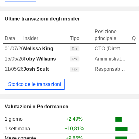
Ultime transazioni degli insider
Posizione
Data
Insider
Tipo
principale
Qua
01/07/26
Melissa King
CTO (Direttore tecnico)
Tax
15/05/26
Toby Williams
Amministratore delegato
-
Tax
11/05/26
Josh Scutt
Responsable ventes & marketing
Tax
Storico delle transazioni
Valutazioni e Performance
1 giorno
+2,49%
1 settimana
+10,81%
Mese corrente
+9,86%