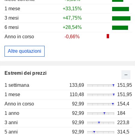
1 mese
+33,15%
3 mesi
+47,75%
6 mesi
+28,54%
Anno in corso
-0,66%
Altre quotazioni
Estremi dei prezzi
1 settimana
133,69
151,95
1 mese
110,48
151,95
Anno in corso
92,99
154,4
1 anno
92,99
184
3 anni
92,99
223,8
5 anni
92,99
314,5