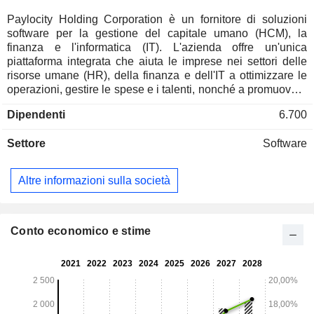
Paylocity Holding Corporation è un fornitore di soluzioni
software per la gestione del capitale umano (HCM), la
finanza e l'informatica (IT). L'azienda offre un'unica
piattaforma integrata che aiuta le imprese nei settori delle
risorse umane (HR), della finanza e dell'IT a ottimizzare le
operazioni, gestire le spese e i talenti, nonché a promuovere
la cultura aziendale e la coesione, grazie all'integrazione
Dipendenti
6.700
diretta dell'intelligenza artificiale (AI) nei flussi di lavoro
quotidiani a supporto di decisioni più efficaci. I prodotti HR
Settore
Software
dell'azienda comprendono gestione delle retribuzioni,
gestione globale delle retribuzioni, risorse umane, gestione
delle presenze e della manodopera, gestione dei talenti,
Altre informazioni sulla società
amministrazione dei benefit, esperienza dei dipendenti e
gestione delle spese. I suoi prodotti finanziari includono
gestione delle spese, automazione della contabilità fornitori,
carte aziendali, approvvigionamento guidato e
Conto economico e stime
pianificazione dell'organico. I suoi prodotti IT comprendono
la gestione delle risorse, la gestione degli accessi e
l'identità. L'azienda serve vari settori, tra cui istruzione,
servizi finanziari, servizi governativi, sanità, produzione,
organizzazioni no profit, organizzazioni religiose,
ristorazione e ospitalità.