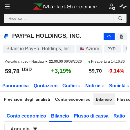
PAYPAL HOLDINGS, INC.
59,78
$
+3,19%
PAYPAL HOLDINGS, INC.
Bilancio PayPal Holdings, Inc.
Azioni
PYPL
U
Mercato chiuso -
Nasdaq
22:00:00 06/08/2026
Preapertura
14:16:36
USD
+3,19%
59,78
59,70
-0,14%
Panoramica
Quotazioni
Grafici
Notizie
Società
Previsioni degli analisti
Conto economico
Bilancio
Flusso
Conto economico
Bilancio
Flusso di cassa
Ratio f
Annuale