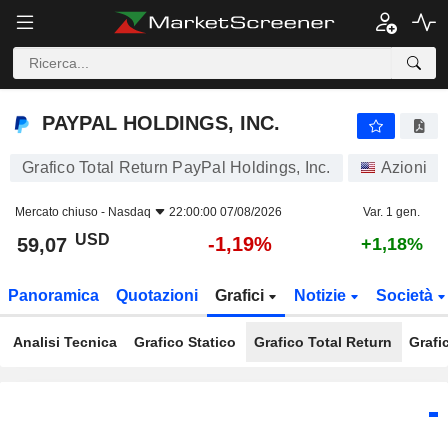
PAYPAL HOLDINGS, INC.
59,07
$
-1,19%
PAYPAL HOLDINGS, INC.
Grafico Total Return PayPal Holdings, Inc.
Azioni
Mercato chiuso -
Nasdaq
22:00:00 07/08/2026
Var. 1 gen.
USD
-1,19%
59,07
+1,18%
Panoramica
Quotazioni
Grafici
Notizie
Società
Analisi Tecnica
Grafico Statico
Grafico Total Return
Grafi