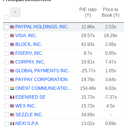
P/E ratio
Price to
(Y)
Book (Y)
PAYPAL HOLDINGS, INC.
11.86x
2.53x
VISA, INC.
29.57x
19.29x
BLOCK, INC.
42.93x
2.06x
FISERV, INC.
9.7x
0.95x
CORPAY, INC.
19.91x
7.47x
GLOBAL PAYMENTS INC.
-25.77x
1.05x
PAYPAY CORPORATION
19.78x
3.64x
ONE97 COMMUNICATIONS LIMITED
154.49x
6.03x
EDENRED SE
15.72x
-7.37x
WEX INC.
15.73x
4.5x
SEZZLE INC.
34.89x
-
NEXI S.P.A
13.02x
0.69x