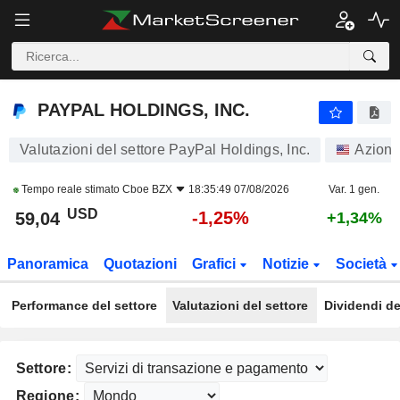
PAYPAL HOLDINGS, INC.
59,04
$
-1,25%
PAYPAL HOLDINGS, INC.
Valutazioni del settore PayPal Holdings, Inc.
Azioni
Tempo reale stimato
Cboe BZX
18:35:49 07/08/2026
Var. 1 gen.
USD
-1,25%
59,04
+1,34%
Panoramica
Quotazioni
Grafici
Notizie
Società
Performance del settore
Valutazioni del settore
Dividendi de
Settore:
Regione: