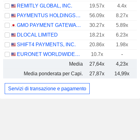
REMITLY GLOBAL, INC.
19.57x
4.4x
PAYMENTUS HOLDINGS, INC.
56.09x
8.27x
GMO PAYMENT GATEWAY, INC.
30.27x
5.89x
DLOCAL LIMITED
18.21x
6.23x
SHIFT4 PAYMENTS, INC.
20.86x
1.98x
EURONET WORLDWIDE, INC.
10.7x
-
Media
27,64x
4,23x
Media ponderata per Capi.
27,87x
14,99x
Servizi di transazione e pagamento