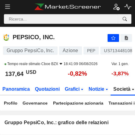
PEPSICO, INC.
137,60
$
-0,85%
PEPSICO, INC.
Gruppo PepsiCo, Inc.
Azione
PEP
US7134481081
Tempo reale stimato
Cboe BZX
18:41:09 06/08/2026
Var. 1 gen.
USD
-0,82%
137,64
-3,87%
Panoramica
Quotazioni
Grafici
Notizie
Società
Profilo
Governance
Partecipazione azionaria
Transazioni 
Gruppo PepsiCo, Inc.: grafico delle relazioni