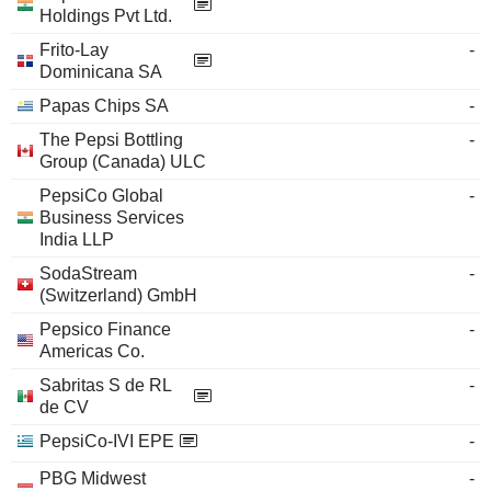
Holdings Pvt Ltd.
Frito-Lay
-
Dominicana SA
Papas Chips SA
-
The Pepsi Bottling
-
Group (Canada) ULC
PepsiCo Global
-
Business Services
India LLP
SodaStream
-
(Switzerland) GmbH
Pepsico Finance
-
Americas Co.
Sabritas S de RL
-
de CV
PepsiCo-IVI EPE
-
PBG Midwest
-