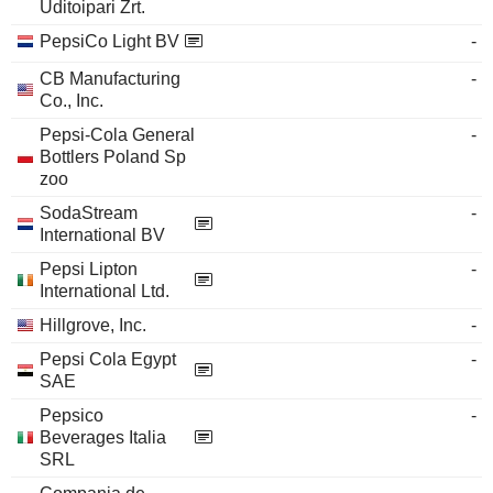
Uditoipari Zrt.
PepsiCo Light BV
-
CB Manufacturing
-
Co., Inc.
Pepsi-Cola General
-
Bottlers Poland Sp
zoo
SodaStream
-
International BV
Pepsi Lipton
-
International Ltd.
Hillgrove, Inc.
-
Pepsi Cola Egypt
-
SAE
Pepsico
-
Beverages Italia
SRL