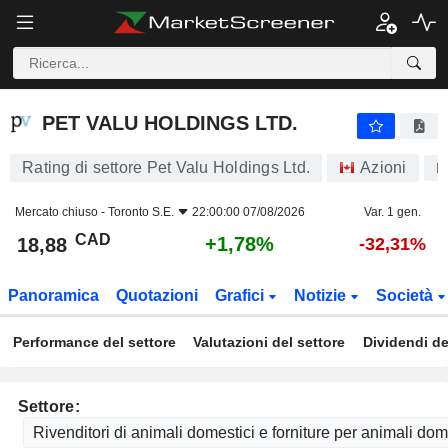
PET VALU HOLDINGS LTD.
18,88
$
+1,78
PET VALU HOLDINGS LTD.
Rating di settore Pet Valu Holdings Ltd.
Azioni
P
Mercato chiuso -
Toronto S.E.
22:00:00 07/08/2026
Var. 1 gen.
CAD
+1,78%
18,88
-32,31%
Panoramica
Quotazioni
Grafici
Notizie
Società
Performance del settore
Valutazioni del settore
Dividendi de
Settore: