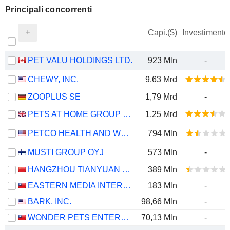
Principali concorrenti
Capi.($)
Investimento
PET VALU HOLDINGS LTD.
923 Mln
-
CHEWY, INC.
9,63 Mrd
ZOOPLUS SE
1,79 Mrd
-
PETS AT HOME GROUP PLC
1,25 Mrd
PETCO HEALTH AND WELLNESS COMPANY, INC.
794 Mln
MUSTI GROUP OYJ
573 Mln
-
HANGZHOU TIANYUAN PET PRODUCTS CO., LTD
389 Mln
EASTERN MEDIA INTERNATIONAL CORPORATION
183 Mln
-
BARK, INC.
98,66 Mln
-
WONDER PETS ENTERPRISES CORPORATION
70,13 Mln
-