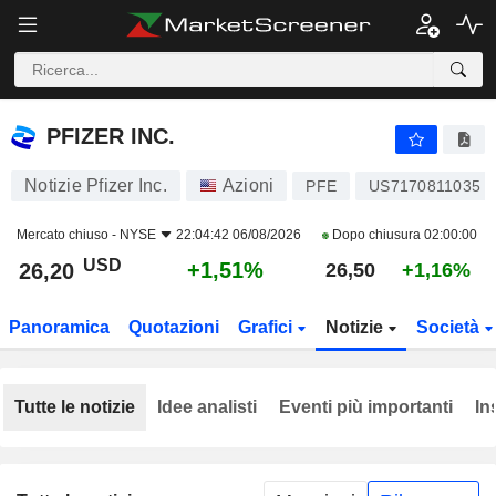
PFIZER INC.
26,20
$
+1,51%
PFIZER INC.
Notizie Pfizer Inc.
Azioni
PFE
US7170811035
Mercato chiuso -
NYSE
22:04:42 06/08/2026
Dopo chiusura
02:00:00
USD
+1,51%
26,20
26,50
+1,16%
Panoramica
Quotazioni
Grafici
Notizie
Società
Tutte le notizie
Idee analisti
Eventi più importanti
In