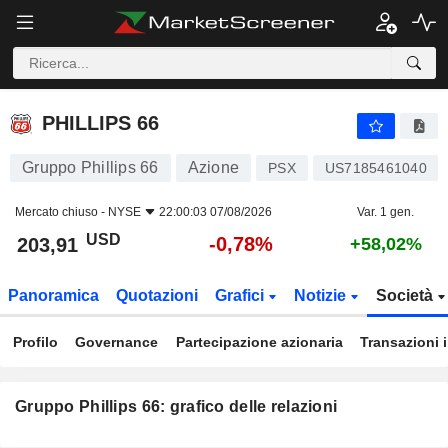
PHILLIPS 66
203,91
$
-0,78%
PHILLIPS 66
Gruppo Phillips 66
Azione
PSX
US7185461040
Mercato chiuso -
NYSE
22:00:03 07/08/2026
Var. 1 gen.
USD
-0,78%
203,91
+58,02%
Panoramica
Quotazioni
Grafici
Notizie
Società
Profilo
Governance
Partecipazione azionaria
Transazioni 
Gruppo Phillips 66: grafico delle relazioni