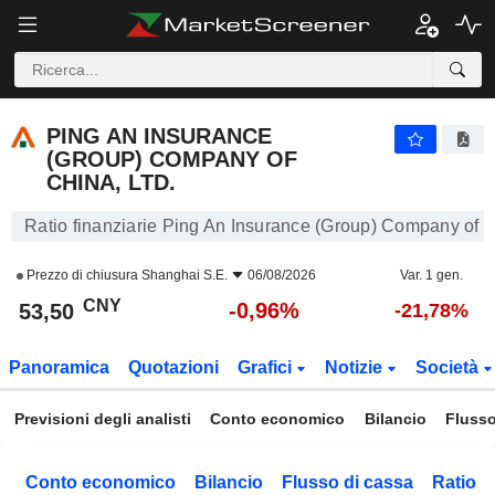
PING AN INSURANCE (GROUP) COMPANY OF CHINA, LTD.
53,50
¥
-0,96%
PING AN INSURANCE
(GROUP) COMPANY OF
CHINA, LTD.
Ratio finanziarie Ping An Insurance (Group) Company of C
Prezzo di chiusura
Shanghai S.E.
06/08/2026
Var. 1 gen.
CNY
-0,96%
53,50
-21,78%
Panoramica
Quotazioni
Grafici
Notizie
Società
Previsioni degli analisti
Conto economico
Bilancio
Flusso
Conto economico
Bilancio
Flusso di cassa
Ratio f