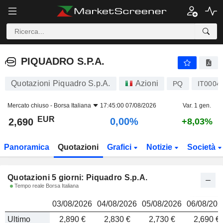
PIQUADRO S.P.A.
2,690
PIQUADRO S.P.A.
Quotazioni Piquadro S.p.A.
Azioni
PQ
IT0004
Mercato chiuso -
Borsa Italiana
17:45:00 07/08/2026
Var. 1 gen.
EUR
0,00%
2,690
+8,03%
Panoramica
Quotazioni
Grafici
Notizie
Società
Quotazioni 5 giorni: Piquadro S.p.A.
Tempo reale Borsa Italiana
03/08/2026
04/08/2026
05/08/2026
06/08/202
Ultimo
2,890 €
2,830 €
2,730 €
2,690 €