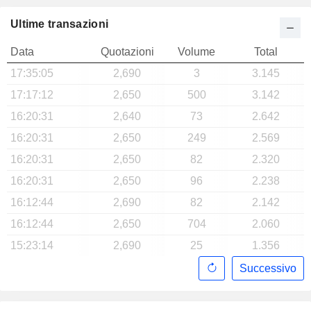
Ultime transazioni
Data
Quotazioni
Volume
Total
17:35:05
2,690
3
3.145
17:17:12
2,650
500
3.142
16:20:31
2,640
73
2.642
16:20:31
2,650
249
2.569
16:20:31
2,650
82
2.320
16:20:31
2,650
96
2.238
16:12:44
2,690
82
2.142
16:12:44
2,650
704
2.060
15:23:14
2,690
25
1.356
Successivo