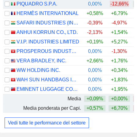
PIQUADRO S.P.A.
0,00%
-12,66%
+
HERMÈS INTERNATIONAL
+0,58%
+6,79%
SAFARI INDUSTRIES (INDIA) LIMITED
-0,39%
-4,97%
ANHUI KORRUN CO., LTD.
-2,13%
+1,54%
V.I.P. INDUSTRIES LIMITED
+0,19%
+5,27%
PROSPEROUS INDUSTRIAL (HOLDINGS) LIMITED
0,00%
-1,30%
VERA BRADLEY, INC.
+2,66%
+1,76%
+
WW HOLDING INC.
0,00%
+0,34%
WAH SUN HANDBAGS INTERNATIONAL HOLDINGS LIMITED
0,00%
+1,83%
+
EMINENT LUGGAGE CORPORATION
0,00%
+1,95%
Media
+0,09%
+0,00%
Media ponderata per Capi.
+0,57%
+6,70%
Vedi tutte le performance del settore