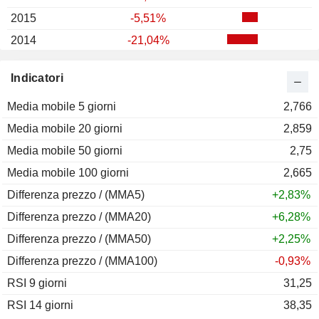
2015
-5,51%
2014
-21,04%
2013
+13,56%
Indicatori
2012
+2,33%
Media mobile 5 giorni
2011
-17,89%
2,766
Media mobile 20 giorni
2010
+64,02%
2,859
Media mobile 50 giorni
2009
+54,73%
2,75
Media mobile 100 giorni
2008
-65,90%
2,665
Differenza prezzo / (MMA5)
2007
-6,16%
+2,83%
Differenza prezzo / (MMA20)
+6,28%
Differenza prezzo / (MMA50)
+2,25%
Differenza prezzo / (MMA100)
-0,93%
RSI 9 giorni
31,25
RSI 14 giorni
38,35