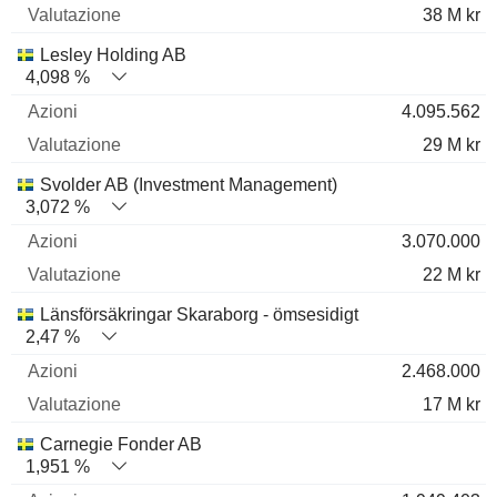
38 M kr
Lesley Holding AB
4,098 %
4.095.562
29 M kr
Svolder AB (Investment Management)
3,072 %
3.070.000
22 M kr
Länsförsäkringar Skaraborg - ömsesidigt
2,47 %
2.468.000
17 M kr
Carnegie Fonder AB
1,951 %