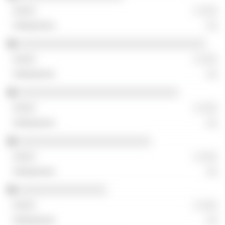
░ ░░░
░░
░░░░░░░░░░░░░░░░░░░░░░░░░░░░░░░░░░
░ ░░░
░░
░░░░░░░░░░░░░░░░░░░░░░░░░░░░░
░ ░░░
░░
░░░░░░░░░░░░░░░░░░░░░░░░
░ ░░░
░░
░░░░░░░░░░░░░░░░
░ ░░░
░░