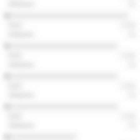
░░
░░░░░░░░░░░░░░░░░░░░░░░░░░░░░░░░░░
░ ░░░
░░
░░░░░░░░░░░░░░░░░░░░░░░░░░░░░░░
░ ░░░
░░
░░░░░░░░░░░░░░░░░░░░░░░░░░░░░░░
░ ░░░
░░
░░░░░░░░░░░░░░░░░░░░░░░░░░░░░░░
░ ░░░
░░
░░░░░░░░░░░░░░░░░░░