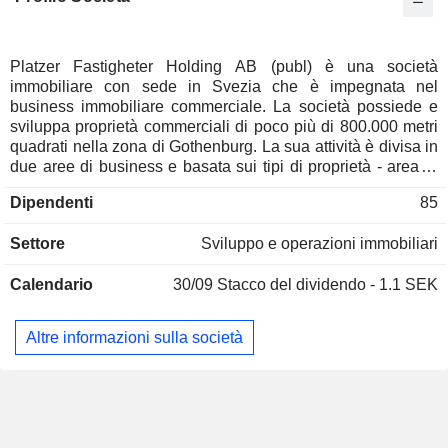
Platzer Fastigheter Holding AB (publ) è una società
immobiliare con sede in Svezia che è impegnata nel
business immobiliare commerciale. La società possiede e
sviluppa proprietà commerciali di poco più di 800.000 metri
quadrati nella zona di Gothenburg. La sua attività è divisa in
due aree di business e basata sui tipi di proprietà - area di
business uffici e area di business industria/logistica. Le aree
Dipendenti
85
di business hanno la responsabilità generale del business
immobiliare, che include la gestione di terreni, edifici e
Settore
Sviluppo e operazioni immobiliari
inquilini, nonché la locazione e lo sviluppo di ogni proprietà
e area. L'azienda opera in due mercati: il mercato dell'affitto
Calendario
30/09
Stacco del dividendo - 1.1 SEK
degli immobili dove i proprietari e gli inquilini si accordano
sui livelli di affitto e il mercato immobiliare dove diversi
proprietari acquistano e vendono immobili.
Altre informazioni sulla società