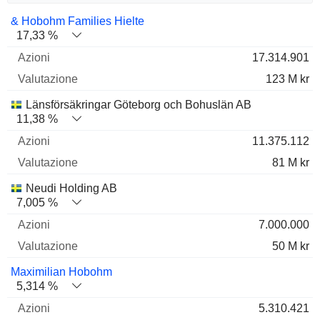
Nome
Azioni
%
Valutazione
& Hobohm Families Hielte
17,33 %
17.314.901
123 M kr
Länsförsäkringar Göteborg och Bohuslän AB
11,38 %
11.375.112
81 M kr
Neudi Holding AB
7,005 %
7.000.000
50 M kr
Maximilian Hobohm
5,314 %
5.310.421