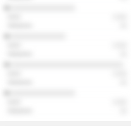
░░░░░░░░░░░░░░░░░░░░
░ ░░░
░░
░░░░░░░░░░░░░░░░░
░ ░░░
░░
░░░░░░░░░░░░░░░░░░░░░░░░░░░░░░░░░░░
░ ░░░
░░
░░░░░░░░░░░░░░░░░░░░
░ ░░░
░░