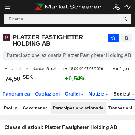
PLATZER FASTIGHETER HOLDING AB
74,50
kr
+0,54%
PLATZER FASTIGHETER
HOLDING AB
Partecipazione azionaria Platzer Fastigheter Holding AB
Mercato chiuso -
Nasdaq Stockholm
18:00:00 07/08/2026
Var. 1 gen.
SEK
+0,54%
74,50
-
Panoramica
Quotazioni
Grafici
Notizie
Società
Profilo
Governance
Partecipazione azionaria
Transazioni 
Classe di azioni: Platzer Fastigheter Holding AB