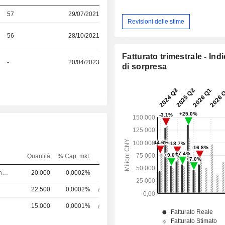
57
29/07/2021
Revisioni delle stime
56
28/10/2021
Fatturato trimestrale - Ind
-
20/04/2023
di sorpresa
Quantità
% Cap. mkt.
Segretario generale
20.000
0,0002%
22.500
0,0002%
15.000
0,0001%