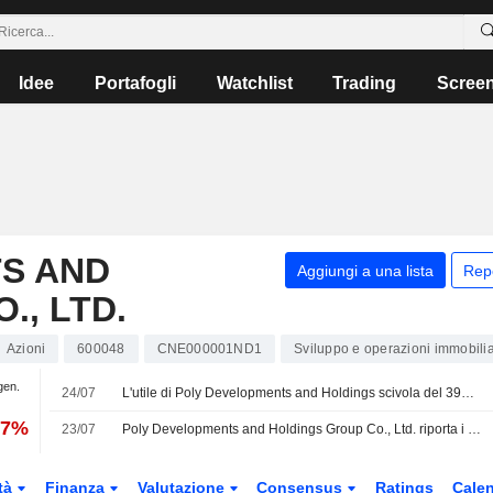
Idee
Portafogli
Watchlist
Trading
Scree
S AND
Aggiungi a una lista
Rep
., LTD.
Azioni
600048
CNE000001ND1
Sviluppo e operazioni immobilia
gen.
24/07
L'utile di Poly Developments and Holdings scivola del 39% nel primo semestre
57%
23/07
Poly Developments and Holdings Group Co., Ltd. riporta i risultati degli utili per il semestre conclusosi il 30 giugno 2026
tà
Finanza
Valutazione
Consensus
Ratings
Calen