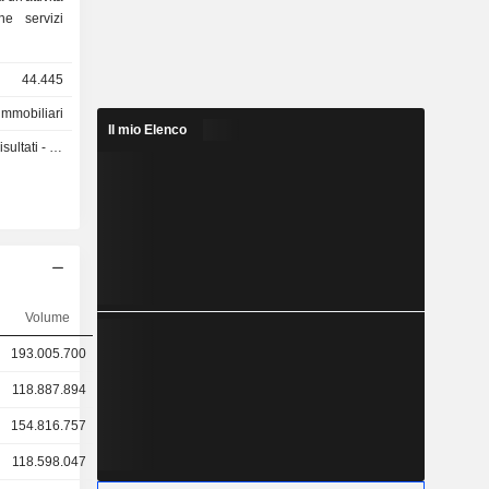
ne servizi
44.445
immobiliari
Il mio Elenco
ti - Q2 2026
Volume
193.005.700
118.887.894
154.816.757
118.598.047