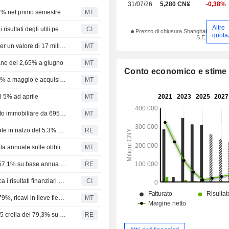
31/07/26
5,280 CN¥
-0,38%
39% nel primo semestre
MT
Altre
Poly Developments and Holdings Group Co., Ltd. riporta i risultati degli utili per il semestre conclusosi il 30 giugno 2026
CI
Prezzo di chiusura Shanghai
quota
S.E.
Poly Developments acquisisce otto progetti immobiliari per un valore di 17 miliardi di yuan
MT
ano del 2,65% a giugno
MT
Conto economico e stime
Poly Developments registra un calo del fatturato del 3,15% a maggio e acquisisce sei nuovi terreni
MT
l 5% ad aprile
MT
Poly Developments and Holdings si aggiudica un progetto immobiliare da 695 milioni di yuan
MT
Poly Developments and Holdings: vendite contrattualizzate in rialzo del 5.3% su base annua ad aprile
RE
Poly Developments and Holdings pagherà la prima cedola annuale sulle obbligazioni convertibili
MT
Poly Developments and Holdings: utile netto in calo del 57,1% su base annua nel primo trimestre
RE
Poly Developments and Holdings Group Co., Ltd. pubblica i risultati finanziari per il primo trimestre conclusosi il 31 marzo 2026
CI
Poly Developments and Holdings: l'utile 2025 crolla del 79%, ricavi in lieve flessione dell'1%
MT
Poly Developments and Holdings Group: l'utile netto 2025 crolla del 79,3% su base annua
RE