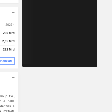
2027 *
230 Mrd
2,05 Mrd
222 Mrd
 finanziari
Group Co.,
po e nella
denziali e
 un'attività