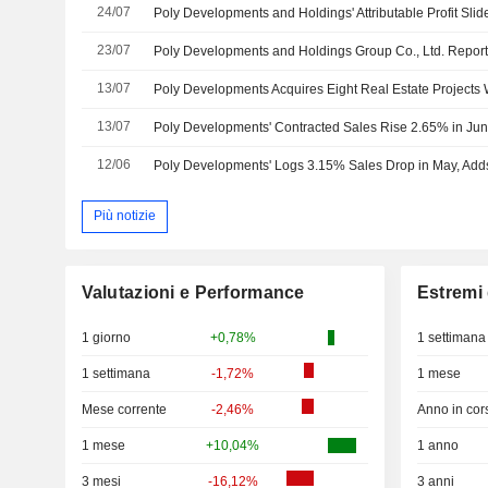
24/07
Poly Developments and Holdings' Attributable Profit Sli
23/07
13/07
Poly Developments Acquires Eight Real Estate Projects 
13/07
Poly Developments' Contracted Sales Rise 2.65% in Ju
12/06
Poly Developments' Logs 3.15% Sales Drop in May, Add
Più notizie
Valutazioni e Performance
Estremi 
1 giorno
+0,78%
1 settimana
1 settimana
-1,72%
1 mese
Mese corrente
-2,46%
Anno in cor
1 mese
+10,04%
1 anno
3 mesi
-16,12%
3 anni