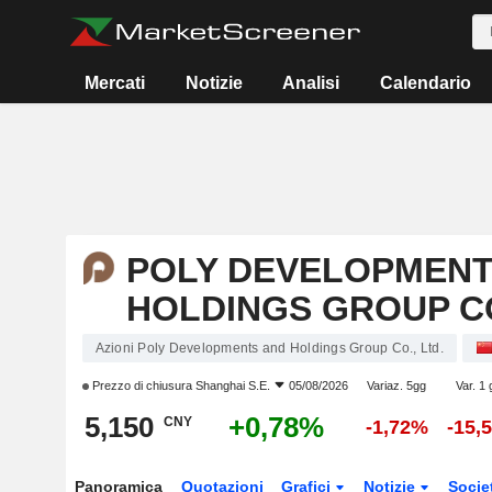
Mercati
Notizie
Analisi
Calendario
POLY DEVELOPMENT
HOLDINGS GROUP CO
Azioni Poly Developments and Holdings Group Co., Ltd.
Prezzo di chiusura
Shanghai S.E.
05/08/2026
Variaz. 5gg
Var. 1 
5,150
+0,78%
CNY
-1,72%
-15,
Panoramica
Quotazioni
Grafici
Notizie
Socie