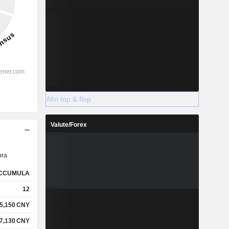
Altri top & flop
Valute/Forex
ra
CCUMULA
12
5,150
CNY
7,130
CNY