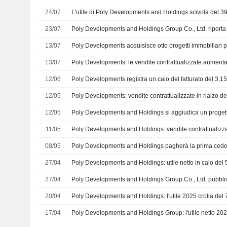
24/07
L'utile di Poly Developments and Holdings scivola del 
23/07
13/07
13/07
Poly Developments: le vendite contrattualizzate aument
12/06
12/05
Poly Developments: vendite contrattualizzate in rialzo de
12/05
11/05
08/05
27/04
27/04
20/04
17/04