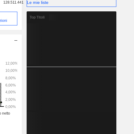
Le mie liste
128.511.441
Top Titoli
zioni