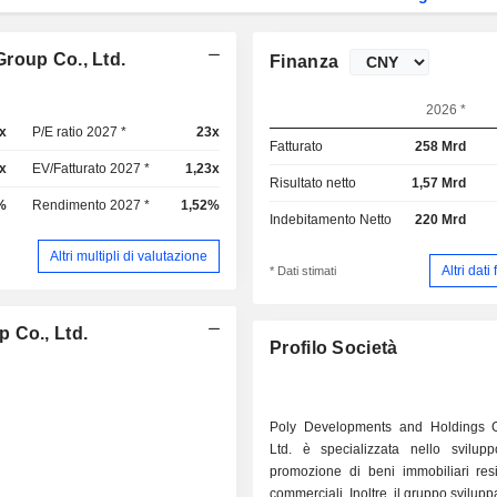
roup Co., Ltd.
Finanza
2026 *
x
P/E ratio 2027 *
23x
Fatturato
258 Mrd
x
EV/Fatturato 2027 *
1,23x
Risultato netto
1,57 Mrd
%
Rendimento 2027 *
1,52%
Indebitamento Netto
220 Mrd
Altri multipli di valutazione
Altri dati
* Dati stimati
 Co., Ltd.
Profilo Società
Poly Developments and Holdings 
Ltd. è specializzata nello svilup
promozione di beni immobiliari resi
commerciali. Inoltre, il gruppo sviluppa