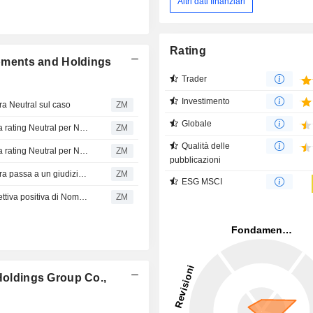
Altri dati finanziari
Rating
lopments and Holdings
Trader
Investimento
a Neutral sul caso
ZM
Globale
Poly Developments and Holdings Group Co., Ltd.: ancora rating Neutral per Nomura
ZM
Qualità delle
Poly Developments and Holdings Group Co., Ltd.: ancora rating Neutral per Nomura
ZM
pubblicazioni
Poly Developments and Holdings Group Co., Ltd.: Nomura passa a un giudizio Neutral
ZM
ESG MSCI
Poly Developments and Holdings Group Co., Ltd.: prospettiva positiva di Nomura
ZM
 Holdings Group Co.,