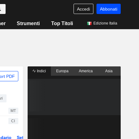
Accedi
Abbonati
ner
Strumenti
Top Titoli
Edizione Italia
Indici
Europa
America
Asia
ort PDF
ri
MT
CI
dario
Settore
ETF