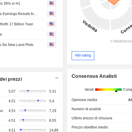
des 39% in H1
Poly Developments and Holdings Group Co., Ltd. Reports Earnings Results for the Half Year Ended June 30, 2026
Worth 17 Billion Yuan
ne
s Six New Land Plots
Altri rating
Consensus Analisti
dei prezzi
Vendi
Comp
5,07
5,31
Opinione media
A
4,51
5,4
Numero di analisti
so
4,51
7,29
Ultimo prezzo di chiusura
4,51
8,55
Prezzo obiettivo medio
4,51
14,89