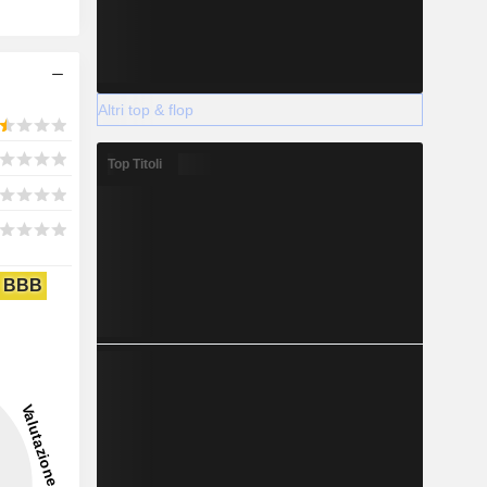
Altri top & flop
Top Titoli
BBB