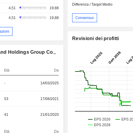
Differenza / Target Medio
4,51
19,88
Consensus
4,51
19,88
azioni
Revisioni dei profitti
 and Holdings Group Co.,
Età
Da
-
14/03/2025
53
17/08/2021
41
21/01/2020
Età
Da