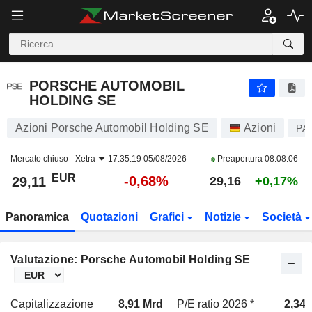
PORSCHE AUTOMOBIL HOLDING SE
29,11
€
-0,68%
PORSCHE AUTOMOBIL
HOLDING SE
Azioni Porsche Automobil Holding SE
Azioni
PA
Mercato chiuso -
Xetra
17:35:19 05/08/2026
Preapertura
08:08:06
EUR
-0,68%
29,11
29,16
+0,17%
Panoramica
Quotazioni
Grafici
Notizie
Società
Valutazione: Porsche Automobil Holding SE
Capitalizzazione
8,91 Mrd
P/E ratio 2026 *
2,34x