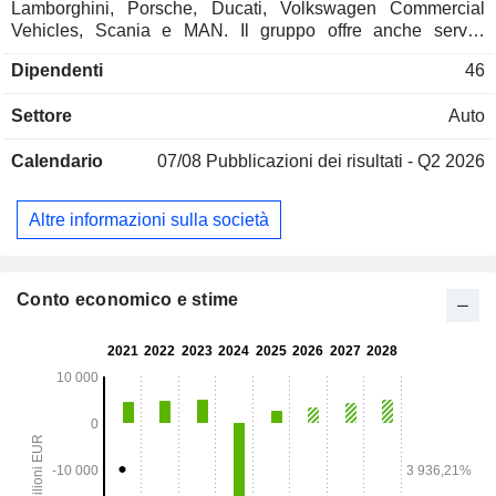
Lamborghini, Porsche, Ducati, Volkswagen Commercial
Vehicles, Scania e MAN. Il gruppo offre anche servizi
finanziari (finanziamento delle vendite, assicurazioni, ecc.).
Dipendenti
46
Inoltre, Porsche Automobil Holding SE detiene una
partecipazione del 35,5% in European Transport Solutions
Settore
Auto
(sviluppo di soluzioni di mobilità), dell'11,3% in Inrix
(sviluppo di soluzioni di applicazioni mobili per il traffico
Calendario
07/08
Pubblicazioni dei risultati - Q2 2026
stradale; Stati Uniti) e nelle società Markforged e Seurat
(sviluppo di soluzioni di stampa).
Altre informazioni sulla società
Conto economico e stime