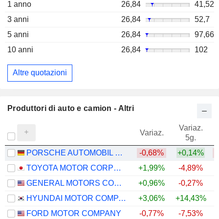
1 anno
26,84
41,52
3 anni
26,84
52,7
5 anni
26,84
97,66
10 anni
26,84
102
Altre quotazioni
Produttori di auto e camion - Altri
Variaz.
V
Variaz.
5g.
PORSCHE AUTOMOBIL HOLDING SE
-0,68%
+0,14%
TOYOTA MOTOR CORPORATION
+1,99%
-4,89%
GENERAL MOTORS COMPANY
+0,96%
-0,27%
+
HYUNDAI MOTOR COMPANY
+3,06%
+14,43%
+
FORD MOTOR COMPANY
-0,77%
-7,53%
+