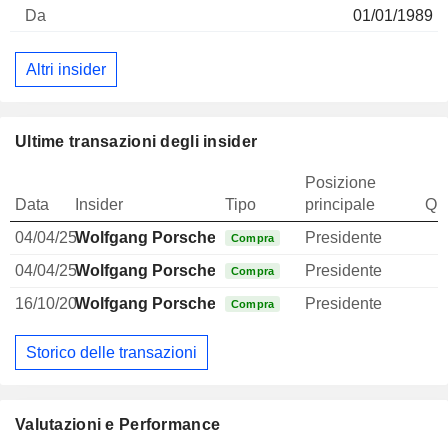
01/01/1989
Altri insider
Ultime transazioni degli insider
Posizione
Data
Insider
Tipo
principale
Qua
04/04/25
Wolfgang Porsche
Presidente
Compra
04/04/25
Wolfgang Porsche
Presidente
Compra
16/10/20
Wolfgang Porsche
Presidente
Compra
Storico delle transazioni
Valutazioni e Performance