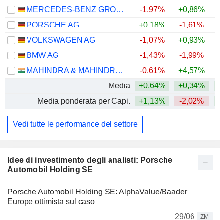
MERCEDES-BENZ GROUP AG
-1,97%
+0,86%
PORSCHE AG
+0,18%
-1,61%
VOLKSWAGEN AG
-1,07%
+0,93%
BMW AG
-1,43%
-1,99%
MAHINDRA & MAHINDRA LIMITED
-0,61%
+4,57%
Media
+0,64%
+0,34%
+
Media ponderata per Capi.
+1,13%
-2,02%
+
Vedi tutte le performance del settore
Idee di investimento degli analisti: Porsche
Automobil Holding SE
Porsche Automobil Holding SE: AlphaValue/Baader
Europe ottimista sul caso
29/06
ZM