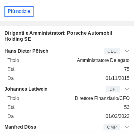
Più notizie
Dirigenti e Amministratori: Porsche Automobil
Holding SE
Manager
Titolo
Età
Da
Hans Dieter Pötsch
CEO
Amministratore Delegato
75
01/11/2015
Johannes Lattwein
DFI
Direttore Finanziario/CFO
53
01/02/2022
Manfred Döss
CMP