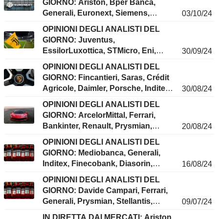
GIORNO: Ariston, Bper Banca,
Generali, Euronext, Siemens,
03/10/24
Inditex, BMW, Prysmian, Stellantis,
OPINIONI DEGLI ANALISTI DEL
Aston Martin, TIM...
GIORNO: Juventus,
EssilorLuxottica, STMicro, Eni,
30/09/24
Saipem, Santander, Iberdrola,
OPINIONI DEGLI ANALISTI DEL
Stellantis, Davide Campari,
GIORNO: Fincantieri, Saras, Crédit
Burberry, Nestlé...
Agricole, Daimler, Porsche, Inditex,
30/08/24
Repsol, Sandoz, Avantium,
OPINIONI DEGLI ANALISTI DEL
Sonova...
GIORNO: ArcelorMittal, Ferrari,
Bankinter, Renault, Prysmian,
20/08/24
Unicredi, Repsol, Lonza, Porsche,
OPINIONI DEGLI ANALISTI DEL
Swissquote, Wizz Air...
GIORNO: Mediobanca, Generali,
Inditex, Finecobank, Diasorin,
16/08/24
Davide Campari, Aker Solutions,
OPINIONI DEGLI ANALISTI DEL
Logitech, Pandora, Nokia,
GIORNO: Davide Campari, Ferrari,
Hellofresh...
Generali, Prysmian, Stellantis,
09/07/24
ASML, Amundi, EQT, Grifols, Nokia,
IN DIRETTA DAI MERCATI: Ariston,