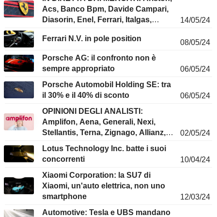
Ryanair...
Acs, Banco Bpm, Davide Campari,
Diasorin, Enel, Ferrari, Italgas,
14/05/24
Intesa Sanpaolo, Anglo American,
Ferrari N.V. in pole position
Rheinmetall, Uber...
08/05/24
Porsche AG: il confronto non è
sempre appropriato
06/05/24
Porsche Automobil Holding SE: tra
il 30% e il 40% di sconto
06/05/24
OPINIONI DEGLI ANALISTI:
Amplifon, Aena, Generali, Nexi,
Stellantis, Terna, Zignago, Allianz,
02/05/24
Vidrala...
Lotus Technology Inc. batte i suoi
concorrenti
10/04/24
Xiaomi Corporation: la SU7 di
Xiaomi, un'auto elettrica, non uno
smartphone
12/03/24
Automotive: Tesla e UBS mandano