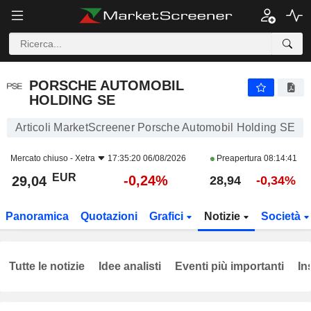
PORSCHE AUTOMOBIL HOLDING SE
29,04
€
-0,24%
PORSCHE AUTOMOBIL
HOLDING SE
Articoli MarketScreener Porsche Automobil Holding SE
Mercato chiuso -
Xetra
17:35:20 06/08/2026
Preapertura
08:14:41
EUR
-0,24%
29,04
28,94
-0,34%
Panoramica
Quotazioni
Grafici
Notizie
Società
Tutte le notizie
Idee analisti
Eventi più importanti
In