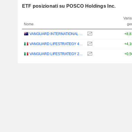
ETF posizionati su POSCO Holdings Inc.
Varia
Nome
ge
VANGUARD INTERNATIONAL EQUITY INDEX FUNDS - VANGUARD FTSE ALL-WORLD EX-US ETF
+8,
VANGUARD LIFESTRATEGY 40% EQUITY UCITS ETF - DISTRIBUTING - EUR
+4,
VANGUARD LIFESTRATEGY 20% EQUITY UCITS ETF - DISTRIBUTING - EUR
+0,