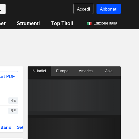
Accedi
Abbonati
ner
Strumenti
Top Titoli
Edizione Italia
Indici
Europa
America
Asia
ort PDF
RE
RE
dario
Settore
ETF