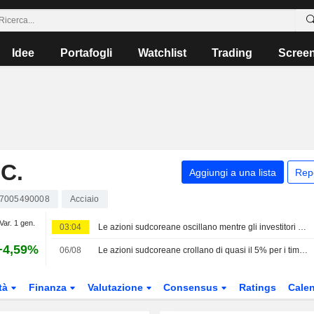
Idee
Portafogli
Watchlist
Trading
Scree
C.
Aggiungi a una lista
Rep
7005490008
Acciaio
Var. 1 gen.
03:04
Le azioni sudcoreane oscillano mentre gli investitori valutano gli utili negli Stati Uniti
+4,59%
06/08
Le azioni sudcoreane crollano di quasi il 5% per i timori sulla spesa nell'IA; il won sale
tà
Finanza
Valutazione
Consensus
Ratings
Calen