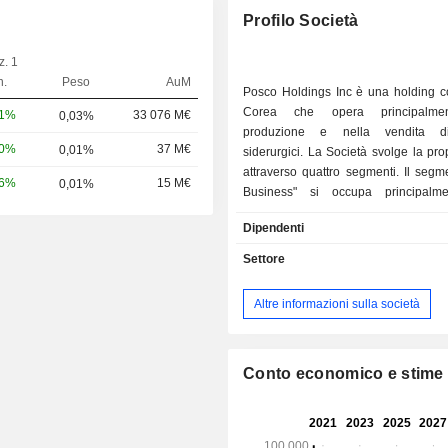
Profilo Società
z. 1
n.
Peso
AuM
Posco Holdings Inc è una holding c
Corea che opera principalmen
81%
33 076 M€
0,03%
produzione e nella vendita di
10%
37 M€
0,01%
siderurgici. La Società svolge la prop
attraverso quattro segmenti. Il segm
56%
15 M€
0,01%
Business" si occupa principalme
produzione e della vendita di acciaio
Dipendenti
caldo, acciaio laminato a fredd
inossidabile e altri prodotti sider
Settore
segmento "Infrastructure Busine
attività commerciali relative ad accia
Altre informazioni sulla società
prodotti chimici, materiali ed ener
attività nel settore delle costruzion
realizzazione di edifici e impianti
logistici. Il segmento dei materiali p
Conto economico e stime
secondarie si occupa di attività r
materiali per batterie di veicoli elettri
cui litio, nichel, materiali catodici