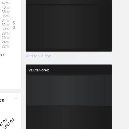
Altri top & flop
Valute/Forex
ice