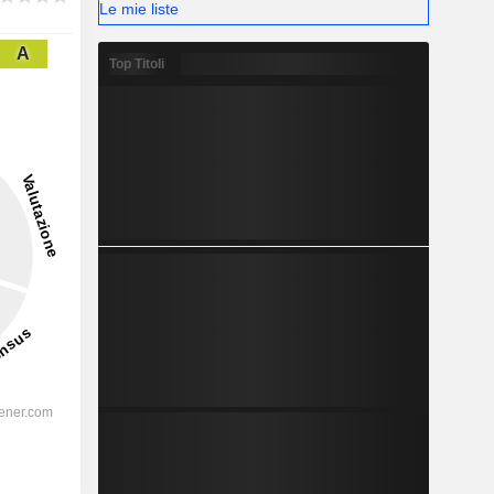
Le mie liste
A
Top Titoli