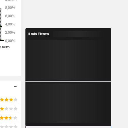
delle altre
i centrali
formazione e
menti.
Il mio Elenco