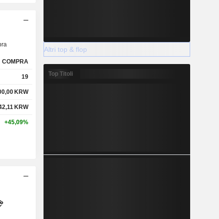
ra
Altri top & flop
COMPRA
Top Titoli
19
00,00
KRW
42,11
KRW
+45,09%