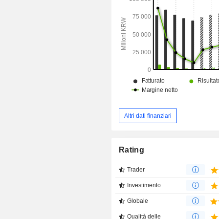
anodici e riciclaggio. Il segmento 
attività si occupa della gestione d
elettriche, di servizi relativi all'in
alle comunicazioni, nonché di investi
Altri dati finanziari
Rating
Trader
Investimento
Globale
Qualità delle