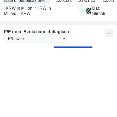
Data di pubblicazione
12/01/22
27/01/23
23/01/2
1
2
KRW in Milioni
KRW in
Dati
3
Miliardi
KRW
Stimati
P/E ratio
, Evoluzione dettagliata