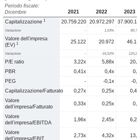
Periodo fiscale:
2021
2022
2023
Dicembre
1
Capitalizzazione
20.759.220
20.972.297
37.900.16
Variazione
-
1,03%
80,7
Valore dell'impresa
25.122
20.972
46.18
1
(EV)
Variazione
-
-16,52%
120,2
P/E ratio
3,22x
5,88x
20,5
PBR
0,41x
0,4x
0,7
PEG
-
-0,1x
-0,4
Capitalizzazione/Fatturato
0,27x
0,25x
0,49
Valore
0,33x
0,25x
0,6
dell'impresa/Fatturato
Valore
1,96x
2,45x
6,28
dell'impresa/EBITDA
Valore
2,73x
4,32x
13,1
dell'impresa/EBIT