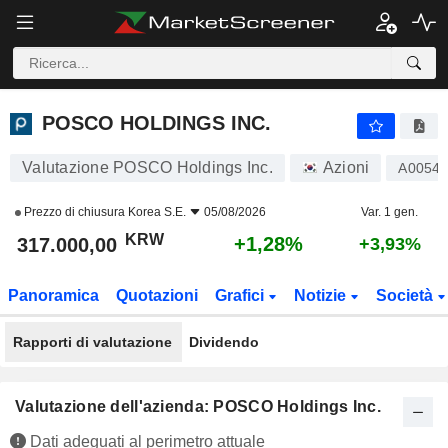
POSCO HOLDINGS INC.
317.000,00
₩
+1,28%
POSCO HOLDINGS INC.
Valutazione POSCO Holdings Inc.
Azioni
A0054
Prezzo di chiusura
Korea S.E.
05/08/2026
Var. 1 gen.
KRW
+1,28%
317.000,00
+3,93%
Panoramica
Quotazioni
Grafici
Notizie
Società
Rapporti di valutazione
Dividendo
Valutazione dell'azienda: POSCO Holdings Inc.
Dati adeguati al perimetro attuale