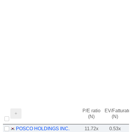
P/E ratio
EV/Fatturato
(N)
(N)
POSCO HOLDINGS INC.
11.72x
0.53x