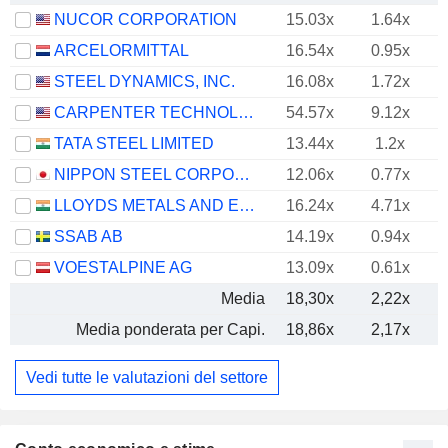
NUCOR CORPORATION
15.03x
1.64x
ARCELORMITTAL
16.54x
0.95x
STEEL DYNAMICS, INC.
16.08x
1.72x
CARPENTER TECHNOLOGY CORPORATION
54.57x
9.12x
TATA STEEL LIMITED
13.44x
1.2x
NIPPON STEEL CORPORATION
12.06x
0.77x
LLOYDS METALS AND ENERGY LIMITED
16.24x
4.71x
SSAB AB
14.19x
0.94x
VOESTALPINE AG
13.09x
0.61x
Media
18,30x
2,22x
Media ponderata per Capi.
18,86x
2,17x
Vedi tutte le valutazioni del settore