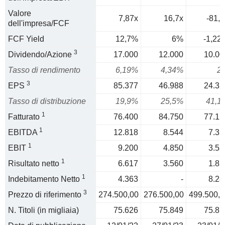
Valore
7,87x
16,7x
-81,7
dell'impresa/FCF
FCF Yield
12,7%
6%
-1,22
3
Dividendo/Azione
17.000
12.000
10.00
Tasso di rendimento
6,19%
4,34%
2
3
EPS
85.377
46.988
24.32
Tasso di distribuzione
19,9%
25,5%
41,1
1
Fatturato
76.400
84.750
77.12
1
EBITDA
12.818
8.544
7.35
1
EBIT
9.200
4.850
3.53
1
Risultato netto
6.617
3.560
1.83
1
Indebitamento Netto
4.363
-
8.28
3
Prezzo di riferimento
274.500,00
276.500,00
499.500,0
N. Titoli (in migliaia)
75.626
75.849
75.87